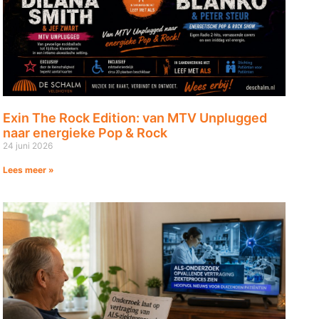
Exin The Rock Edition: van MTV Unplugged
naar energieke Pop & Rock
24 juni 2026
Lees meer »