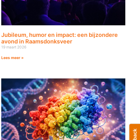
Jubileum, humor en impact: een bijzondere
avond in Raamsdonksveer
19 maart 2026
Lees meer »