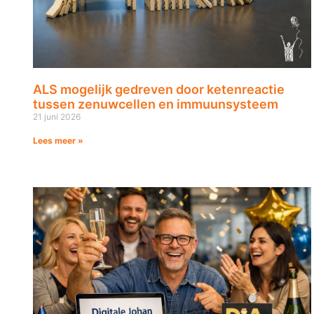
ALS mogelijk gedreven door ketenreactie
tussen zenuwcellen en immuunsysteem
21 juni 2026
Lees meer »