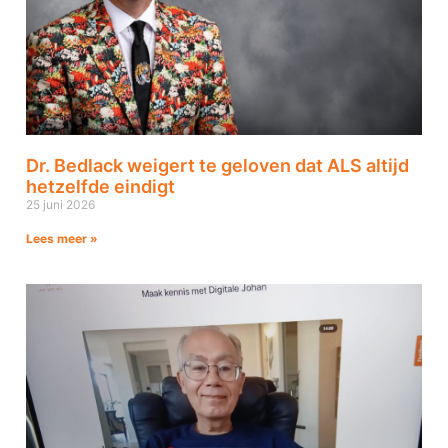
Dr. Bedlack weigert te geloven dat ALS altijd
hetzelfde eindigt
25 juni 2026
Lees meer »