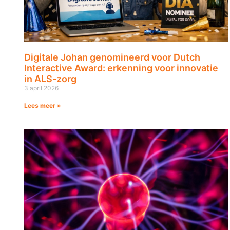
Digitale Johan genomineerd voor Dutch
Interactive Award: erkenning voor innovatie
in ALS-zorg
3 april 2026
Lees meer »