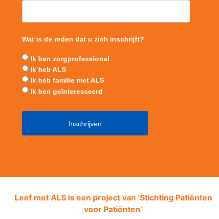
Wat is de reden dat u zich inschrijft?
Ik ben zorgprofessional
Ik heb ALS
Ik heb familie met ALS
Ik ben geïnteresseerd
Leef met ALS is een project van ‘
Stichting Patiënten
voor Patiënten’