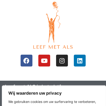
Leef met ALS is het platform voor mensen
Wij waarderen uw privacy
met ALS en hun omgeving; ALS lotgenoten.
Leefals.nl heeft als doel om ALS lotgenoten
We gebruiken cookies om uw surfervaring te verbeteren,