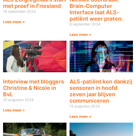
met proef in Friesland
Brain-Computer
18 september 2024
Interface laat ALS-
patiënt weer praten.
Lees meer »
8 september 2024
Lees meer »
Interview met bloggers
ALS-patiënt kon dankzij
Christine & Nicole in
sensoren in hoofd
BvL
zeven jaar blijven
25 augustus 2024
communiceren
15 augustus 2024
Lees meer »
Lees meer »