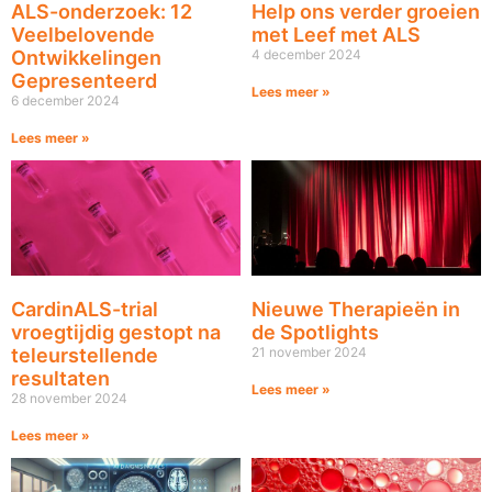
ALS-onderzoek: 12
Help ons verder groeien
Veelbelovende
met Leef met ALS
Ontwikkelingen
4 december 2024
Gepresenteerd
Lees meer »
6 december 2024
Lees meer »
CardinALS-trial
Nieuwe Therapieën in
vroegtijdig gestopt na
de Spotlights
teleurstellende
21 november 2024
resultaten
Lees meer »
28 november 2024
Lees meer »