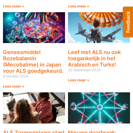
Lees meer »
Lees meer »
Geneesmiddel
Leef met ALS nu ook
Rozebalamin
toegankelijk in het
(Mecobalime) in Japan
Arabisch en Turks!
voor ALS goedgekeurd.
20 september 2024
8 oktober 2024
Lees meer »
Lees meer »
ALS Zorgregelaars start
Nieuwe doorbraak: