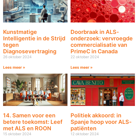
Kunstmatige
Doorbraak in ALS-
Intelligentie in de Strijd
onderzoek: vervroegde
tegen
commercialisatie van
Diagnosevertraging
PrimeC in Canada
26 oktober 2024
22 oktober 2024
Lees meer »
Lees meer »
14. Samen voor een
Politiek akkoord: in
betere toekomst: Leef
Spanje hoop voor ALS-
met ALS en ROON
patiënten
15 oktober 2024
12 oktober 2024