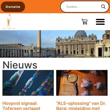
Donatie
Nieuws
Hoopvol signaal:
“ALS-oplossing” van Dr.
Tofersen verlaagt
Berg: misleiding met