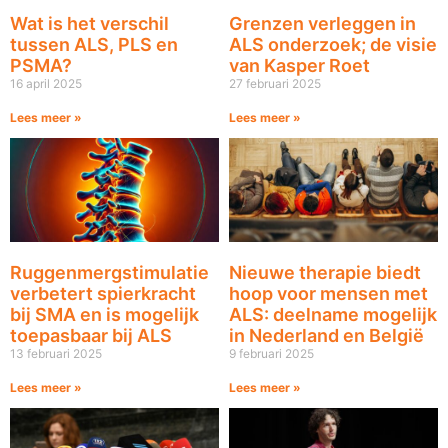
Wat is het verschil
Grenzen verleggen in
tussen ALS, PLS en
ALS onderzoek; de visie
PSMA?
van Kasper Roet
16 april 2025
27 februari 2025
Lees meer »
Lees meer »
Ruggenmergstimulatie
Nieuwe therapie biedt
verbetert spierkracht
hoop voor mensen met
bij SMA en is mogelijk
ALS: deelname mogelijk
toepasbaar bij ALS
in Nederland en België
13 februari 2025
9 februari 2025
Lees meer »
Lees meer »