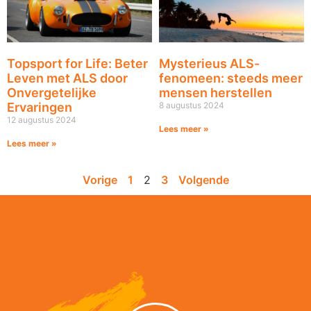
Topsport for Life: Beter
Mysterieus ALS-
Leven met ALS door
fenomeen: steeds meer
Onvergetelijke
mensen herstellen
Ervaringen
8 augustus 2024
12 augustus 2024
Lees meer »
Lees meer »
Vorige
1
2
3
Volgende