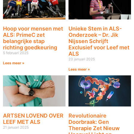
Hoop voor mensen met
Unieke Stem in ALS-
ALS: PrimeC zet
Onderzoek – Dr. Jik
belangrijke stap
Nijssen Schrijft
richting goedkeuring
Exclusief voor Leef met
5 februari 2025
ALS
23 januari 2025
Lees meer »
Lees meer »
ARTSEN LOVEND OVER
Revolutionaire
LEEF MET ALS
Doorbraak: Gen
21 januari 2025
Therapie Zet Nieuw