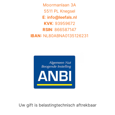
Moormanlaan 3A
5511 PL Knegsel
E
:
info@leefals.nl
KVK
: 93959672
RSIN
: 866587147
IBAN:
NL80ABNA0135126231
Uw gift is belastingtechnisch aftrekbaar