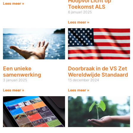
Hoopvol Licht op
Lees meer »
Toekomst ALS
6 januari 2025
Lees meer »
Een unieke
Doorbraak in de VS Zet
samenwerking
Wereldwijde Standaard
3 januari 2025
15 december 2024
Lees meer »
Lees meer »