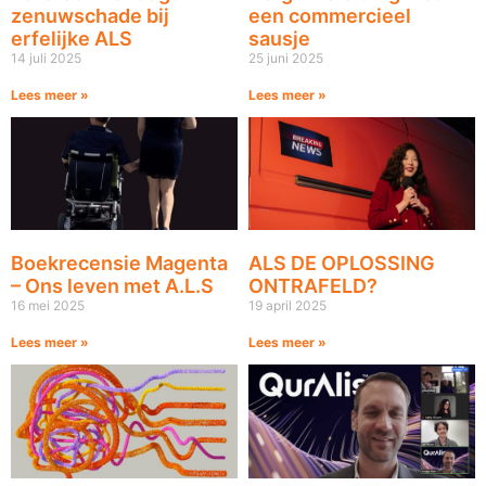
zenuwschade bij
een commercieel
erfelijke ALS
sausje
14 juli 2025
25 juni 2025
Lees meer »
Lees meer »
Boekrecensie Magenta
ALS DE OPLOSSING
– Ons leven met A.L.S
ONTRAFELD?
16 mei 2025
19 april 2025
Lees meer »
Lees meer »