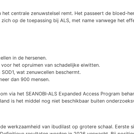
in het centrale zenuwstelsel remt. Het passeert de bloed-h
n zich op de toepassing bij ALS, met name vanwege het effe
ellen in de hersenen.
k voor het opruimen van schadelijke eiwitten.
n SOD1, wat zenuwcellen beschermt.
j meer dan 900 mensen.
k om via het SEANOBI‑ALS Expanded Access Program behand
erland is het middel nog niet beschikbaar buiten onderzoeks
 werkzaamheid van ibudilast op grotere schaal. Eerste sig
Definitieve resultaten worden in 2026 verwacht. Bij positie