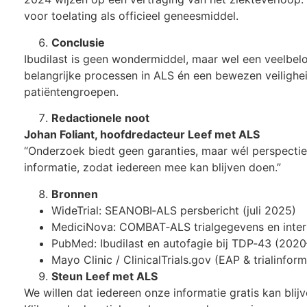
voor toelating als officieel geneesmiddel.
Conclusie
Ibudilast is geen wondermiddel, maar wel een veelbe
belangrijke processen in ALS én een bewezen veilighe
patiëntengroepen.
Redactionele noot
Johan Foliant, hoofdredacteur Leef met ALS
“Onderzoek biedt geen garanties, maar wél perspectief.
informatie, zodat iedereen mee kan blijven doen.”
Bronnen
WideTrial: SEANOBI‑ALS persbericht (juli 2025)
MediciNova: COMBAT‑ALS trialgegevens en inter
PubMed: Ibudilast en autofagie bij TDP‑43 (202
Mayo Clinic / ClinicalTrials.gov (EAP & trialinform
Steun Leef met ALS
We willen dat iedereen onze informatie gratis kan blijv