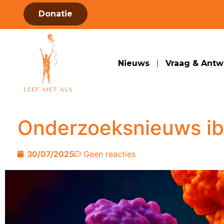
Donatie
Nieuws
Vraag & Ant
Onderzoeksnieuws ib
30/07/2025
Geen reacties