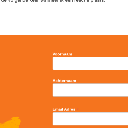
 de volgende keer wanneer ik een reactie plaats.
Voornaam
Achternaam
*
Email Adres