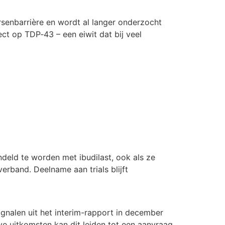
ersenbarrière en wordt al langer onderzocht
ct op TDP‑43 – een eiwit dat bij veel
eld te worden met ibudilast, ook als ze
verband. Deelname aan trials blijft
nalen uit het interim-rapport in december
ve uitkomsten kan dit leiden tot een aanvraag