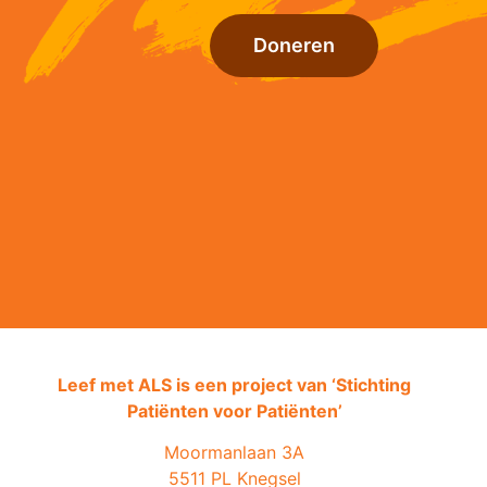
Doneren
Leef met ALS is een project van ‘
Stichting
Patiënten voor Patiënten’
Moormanlaan 3A
5511 PL Knegsel