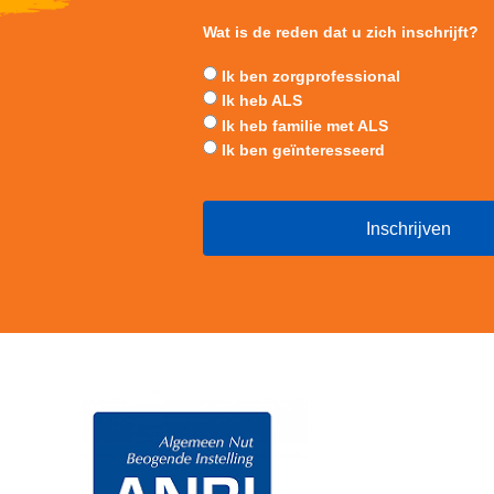
Wat is de reden dat u zich inschrijft?
Ik ben zorgprofessional
Ik heb ALS
Ik heb familie met ALS
Ik ben geïnteresseerd