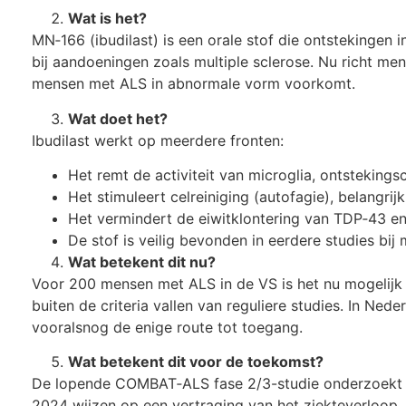
Wat is het?
MN‑166 (ibudilast) is een orale stof die ontstekingen 
bij aandoeningen zoals multiple sclerose. Nu richt me
mensen met ALS in abnormale vorm voorkomt.
Wat doet het?
Ibudilast werkt op meerdere fronten:
Het remt de activiteit van microglia, ontstekingsc
Het stimuleert celreiniging (autofagie), belangrij
Het vermindert de eiwitklontering van TDP‑43 e
De stof is veilig bevonden in eerdere studies bi
Wat betekent dit nu?
Voor 200 mensen met ALS in de VS is het nu mogelij
buiten de criteria vallen van reguliere studies. In Ned
vooralsnog de enige route tot toegang.
Wat betekent dit voor de toekomst?
De lopende COMBAT‑ALS fase 2/3-studie onderzoekt de
2024 wijzen op een vertraging van het ziekteverloop. 