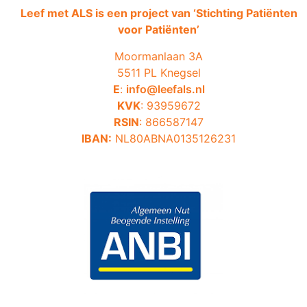
Leef met ALS is een project van ‘
Stichting Patiënten
voor Patiënten’
Moormanlaan 3A
5511 PL Knegsel
E
:
info@leefals.nl
KVK
: 93959672
RSIN
: 866587147
IBAN:
NL80ABNA0135126231