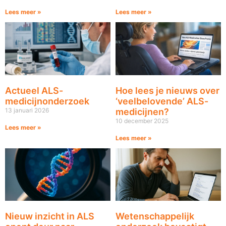
Lees meer »
Lees meer »
Actueel ALS-
Hoe lees je nieuws over
medicijnonderzoek
‘veelbelovende’ ALS-
13 januari 2026
medicijnen?
10 december 2025
Lees meer »
Lees meer »
Nieuw inzicht in ALS
Wetenschappelijk