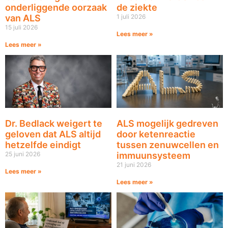
onderliggende oorzaak
de ziekte
van ALS
1 juli 2026
15 juli 2026
Lees meer »
Lees meer »
Dr. Bedlack weigert te
ALS mogelijk gedreven
geloven dat ALS altijd
door ketenreactie
hetzelfde eindigt
tussen zenuwcellen en
25 juni 2026
immuunsysteem
21 juni 2026
Lees meer »
Lees meer »