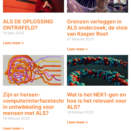
ALS DE OPLOSSING
Grenzen verleggen in
ONTRAFELD?
ALS onderzoek; de visie
19 april 2025
van Kasper Roet
27 februari 2025
Lees meer »
Lees meer »
Zijn er hersen-
Wat is het NEK1-gen en
computerinterfacetechnologieën
hoe is het relevant voor
in ontwikkeling voor
ALS?
mensen met ALS?
19 februari 2025
19 februari 2025
Lees meer »
Lees meer »