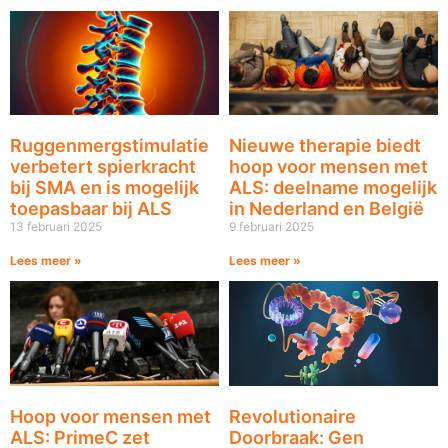
Ruggenmergstimulatie
Nieuwe therapie biedt
verbetert spierkracht
hoop voor mensen met
bij SMA en is mogelijk
ALS: deelname mogelijk
toepasbaar bij ALS
in Nederland en België
13 februari 2025
9 februari 2025
Lees meer »
Lees meer »
Hoop voor mensen met
Revolutionaire
ALS: PrimeC zet
Doorbraak: Gen