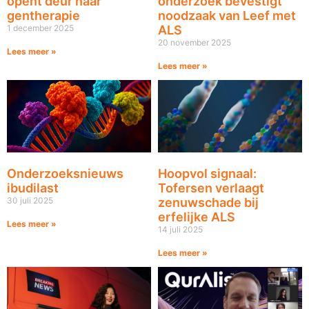
opent deur naar
onderzoek bevestigt
gentherapie
noodzaak van Leef met
1 december 2025
ALS
20 november 2025
Lees meer »
Lees meer »
Onderzoeksnieuws
Hoopvol signaal:
ibudilast
Tofersen verlaagt
30 juli 2025
zenuwschade bij
erfelijke ALS
Lees meer »
14 juli 2025
Lees meer »