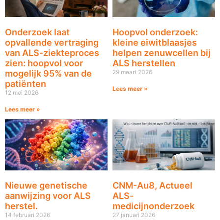
Onderzoek laat
Hoopvol onderzoek:
opvallende vertraging
kleine eiwitblaasjes
van ALS-ziekteproces
helpen zenuwcellen bij
zien: hoopvol voor
ALS herstellen
mogelijk 95% van de
29 maart 2026
patiënten
Lees meer »
12 mei 2026
Lees meer »
Nieuwe genetische
CNM-Au8, Actueel
aanwijzing voor ALS
ALS-
herstel.
medicijnonderzoek
14 februari 2026
27 januari 2026