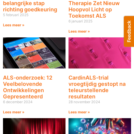
belangrijke stap
Therapie Zet Nieuw
richting goedkeuring
Hoopvol Licht op
5 februari 2025
Toekomst ALS
6 januari 2025
Lees meer »
Lees meer »
ALS-onderzoek: 12
CardinALS-trial
Veelbelovende
vroegtijdig gestopt na
Ontwikkelingen
teleurstellende
Gepresenteerd
resultaten
6 december 2024
28 november 2024
Lees meer »
Lees meer »