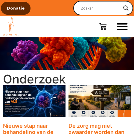
Donatie
Onderzoek
Nieuwe stap naar
De zorg mag niet
behandeling van de
zwaarder worden dan