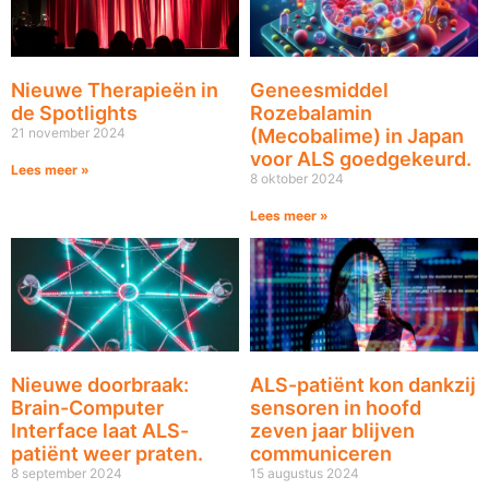
Nieuwe Therapieën in
Geneesmiddel
de Spotlights
Rozebalamin
21 november 2024
(Mecobalime) in Japan
voor ALS goedgekeurd.
Lees meer »
8 oktober 2024
Lees meer »
Nieuwe doorbraak:
ALS-patiënt kon dankzij
Brain-Computer
sensoren in hoofd
Interface laat ALS-
zeven jaar blijven
patiënt weer praten.
communiceren
8 september 2024
15 augustus 2024