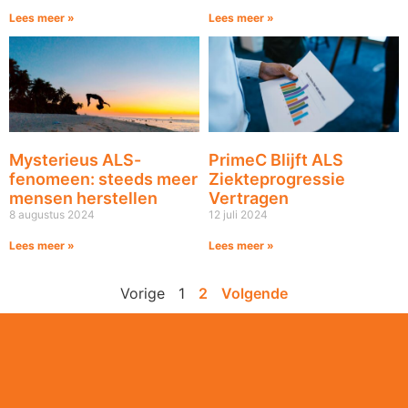
Lees meer »
Lees meer »
Mysterieus ALS-
PrimeC Blijft ALS
fenomeen: steeds meer
Ziekteprogressie
mensen herstellen
Vertragen
8 augustus 2024
12 juli 2024
Lees meer »
Lees meer »
Vorige
1
2
Volgende