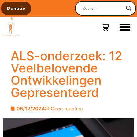
Donatie
ALS-onderzoek: 12
Veelbelovende
Ontwikkelingen
Gepresenteerd
06/12/2024
Geen reacties