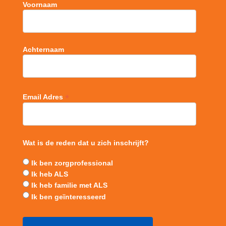
Voornaam
Achternaam
*
Email Adres
Wat is de reden dat u zich inschrijft?
Ik ben zorgprofessional
Ik heb ALS
Ik heb familie met ALS
Ik ben geïnteresseerd