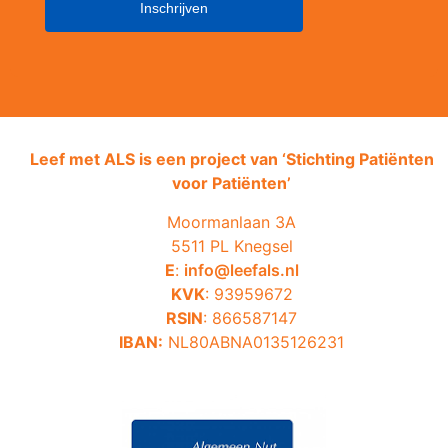
Leef met ALS is een project van ‘
Stichting Patiënten
voor Patiënten’
Moormanlaan 3A
5511 PL Knegsel
E
:
info@leefals.nl
KVK
: 93959672
RSIN
: 866587147
IBAN:
NL80ABNA0135126231