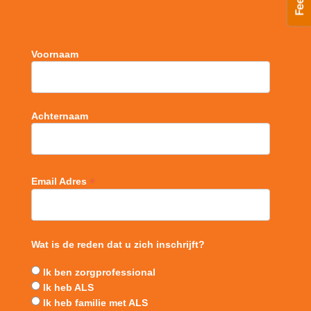
Voornaam
Achternaam
*
Email Adres
Wat is de reden dat u zich inschrijft?
Ik ben zorgprofessional
Ik heb ALS
Ik heb familie met ALS