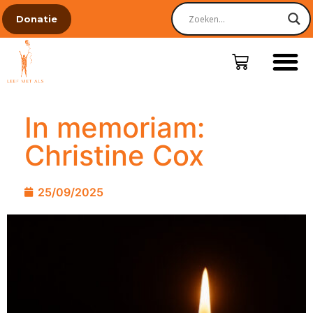
Donatie
In memoriam:
Christine Cox
25/09/2025