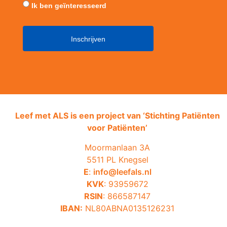
Ik ben geïnteresseerd
Leef met ALS is een project van ‘
Stichting Patiënten
voor Patiënten’
Moormanlaan 3A
5511 PL Knegsel
E
:
info@leefals.nl
KVK
: 93959672
RSIN
: 866587147
IBAN:
NL80ABNA0135126231