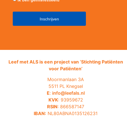
Leef met ALS is een project van ‘
Stichting Patiënten
voor Patiënten’
Moormanlaan 3A
5511 PL Knegsel
E
:
info@leefals.nl
KVK
: 93959672
RSIN
: 866587147
IBAN:
NL80ABNA0135126231