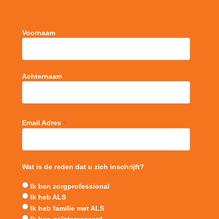
Voornaam
Achternaam
*
Email Adres
Wat is de reden dat u zich inschrijft?
Ik ben zorgprofessional
Ik heb ALS
Ik heb familie met ALS
Ik ben geïnteresseerd