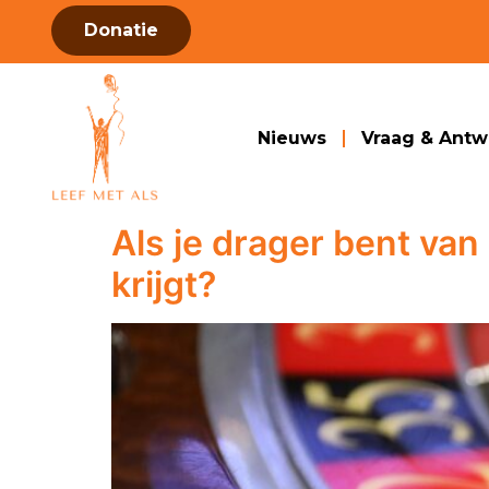
Donatie
Nieuws
Vraag & Ant
Als je drager bent van
krijgt?