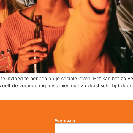
e invloed te hebben op je sociale leven. Het kan het zo vee
, voelt de verandering misschien niet zo drastisch. Tijd d
Voornaam