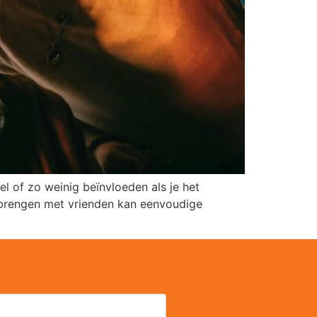
l of zo weinig beïnvloeden als je het
oorbrengen met vrienden kan eenvoudige