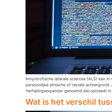
Amyotrofische laterale sclerose (ALS) kan i
persoonlijke etnische of raciale achtergron
‘herhalingsexpansie’ genoemd die optreedt i
Wat is het verschil t