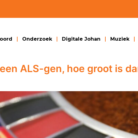
woord
Onderzoek
Digitale Johan
Muziek
 een ALS-gen, hoe groot is da