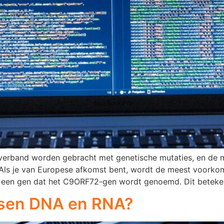
n verband worden gebracht met genetische mutaties, en d
d. Als je van Europese afkomst bent, wordt de meest voork
n een gen dat het C9ORF72-gen wordt genoemd. Dit beteken
ussen DNA en RNA?