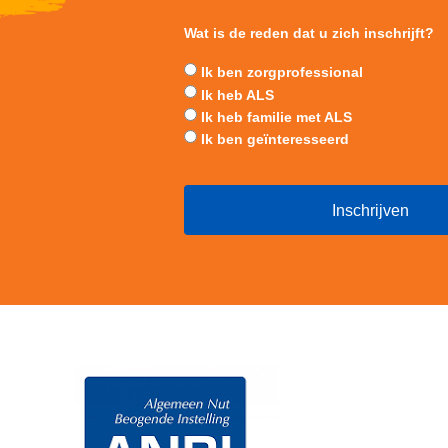
Wat is de reden dat u zich inschrijft?
Ik ben zorgprofessional
Ik heb ALS
Ik heb familie met ALS
Ik ben geïnteresseerd