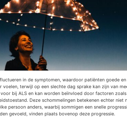
 fluctueren in de symptomen, waardoor patiënten goede en
r voelen, terwijl op een slechte dag sprake kan zijn van me
ak voor bij ALS en kan worden beïnvloed door factoren zoals
idstoestand. Deze schommelingen betekenen echter niet no
j elke persoon anders, waarbij sommigen een snelle progres
rden gevoeld, vinden plaats bovenop deze progressie.