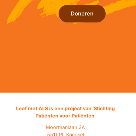
Doneren
Leef met ALS is een project van ‘
Stichting
Patiënten voor Patiënten’
Moormanlaan 3A
5511 PL Knegsel