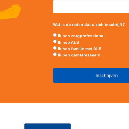
Wat is de reden dat u zich inschrijft?
Ik ben zorgprofessional
Ik heb ALS
Ik heb familie met ALS
Ik ben geïnteresseerd