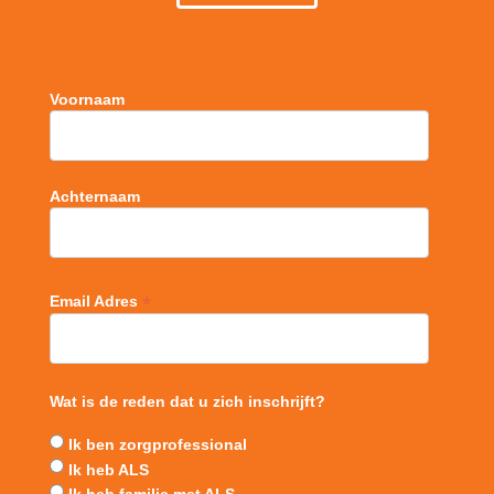
Voornaam
Achternaam
*
Email Adres
Wat is de reden dat u zich inschrijft?
Ik ben zorgprofessional
Ik heb ALS