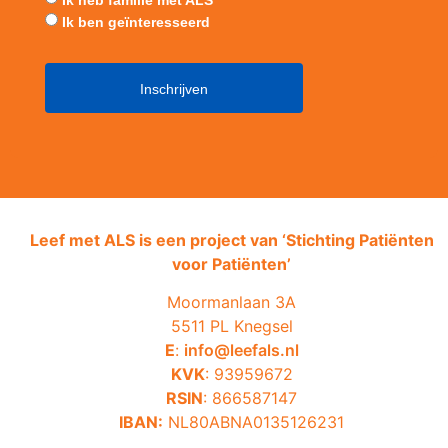
Ik heb familie met ALS
Ik ben geïnteresseerd
Leef met ALS is een project van ‘
Stichting Patiënten
voor Patiënten’
Moormanlaan 3A
5511 PL Knegsel
E
:
info@leefals.nl
KVK
: 93959672
RSIN
: 866587147
IBAN:
NL80ABNA0135126231