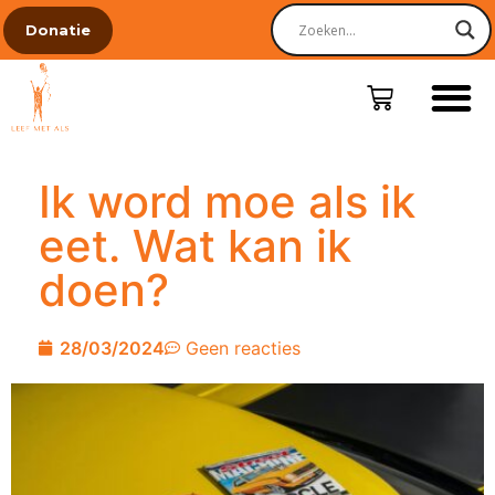
Donatie
Ik word moe als ik
eet. Wat kan ik
doen?
28/03/2024
Geen reacties