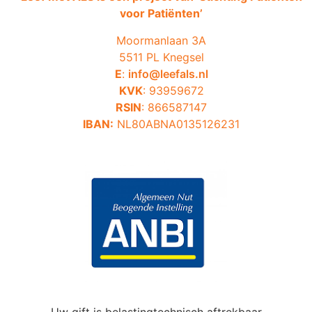
voor Patiënten’
Moormanlaan 3A
5511 PL Knegsel
E
:
info@leefals.nl
KVK
: 93959672
RSIN
: 866587147
IBAN:
NL80ABNA0135126231
Uw gift is belastingtechnisch aftrekbaar