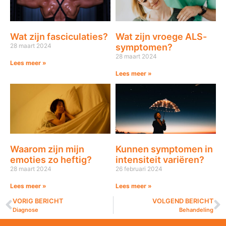
Wat zijn fasciculaties?
Wat zijn vroege ALS-
28 maart 2024
symptomen?
28 maart 2024
Lees meer »
Lees meer »
Waarom zijn mijn
Kunnen symptomen in
emoties zo heftig?
intensiteit variëren?
28 maart 2024
26 februari 2024
Lees meer »
Lees meer »
VORIG BERICHT
VOLGEND BERICHT
Diagnose
Behandeling