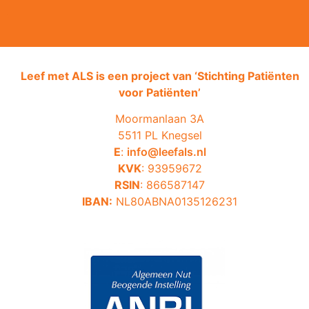
Leef met ALS is een project van ‘
Stichting Patiënten
voor Patiënten’
Moormanlaan 3A
5511 PL Knegsel
E
:
info@leefals.nl
KVK
: 93959672
RSIN
: 866587147
IBAN:
NL80ABNA0135126231