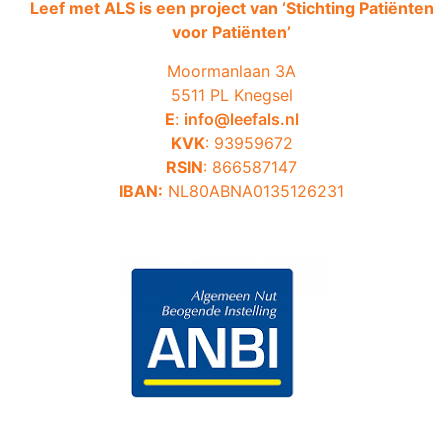
Leef met ALS is een project van ‘
Stichting Patiënten
voor Patiënten’
Moormanlaan 3A
5511 PL Knegsel
E
:
info@leefals.nl
KVK
: 93959672
RSIN
: 866587147
IBAN:
NL80ABNA0135126231