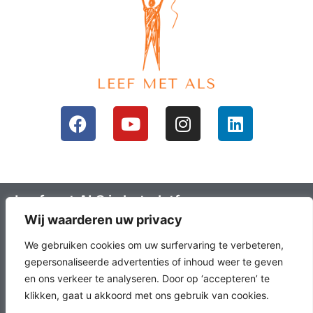
Leef met ALS is het platform voor mensen
Wij waarderen uw privacy
met ALS en hun omgeving; ALS lotgenoten.
Leefals.nl heeft als doel om ALS lotgenoten
We gebruiken cookies om uw surfervaring te verbeteren,
met elkaar in contact te brengen, het
gepersonaliseerde advertenties of inhoud weer te geven
en ons verkeer te analyseren. Door op ‘accepteren’ te
laatste onderzoek en nieuws over ALS en
klikken, gaat u akkoord met ons gebruik van cookies.
échte verhalen te delen.