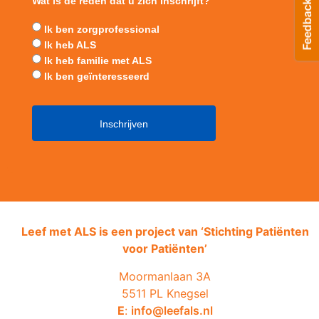
Wat is de reden dat u zich inschrijft?
Ik ben zorgprofessional
Ik heb ALS
Ik heb familie met ALS
Ik ben geïnteresseerd
Leef met ALS is een project van ‘
Stichting Patiënten
voor Patiënten’
Moormanlaan 3A
5511 PL Knegsel
E
:
info@leefals.nl