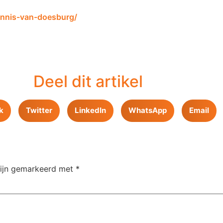
dennis-van-doesburg/
Deel dit artikel
k
Twitter
LinkedIn
WhatsApp
Email
zijn gemarkeerd met
*