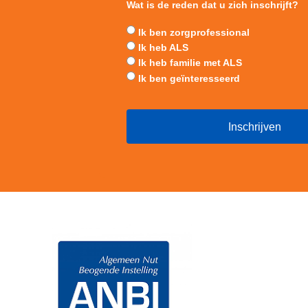
Wat is de reden dat u zich inschrijft?
Ik ben zorgprofessional
Ik heb ALS
Ik heb familie met ALS
Ik ben geïnteresseerd