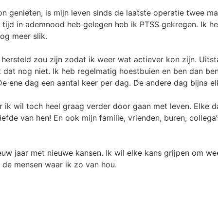
kon genieten, is mijn leven sinds de laatste operatie twee
 tijd in ademnood heb gelegen heb ik PTSS gekregen. Ik he
og meer slik.
hersteld zou zijn zodat ik weer wat actiever kon zijn. Uit
t dat nog niet. Ik heb regelmatig hoestbuien en ben dan b
e ene dag een aantal keer per dag. De andere dag bijna elk
r ik wil toch heel graag verder door gaan met leven. Elke d
iefde van hen! En ook mijn familie, vrienden, buren, collega
euw jaar met nieuwe kansen. Ik wil elke kans grijpen om we
t de mensen waar ik zo van hou.