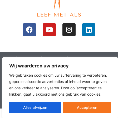
Leef met ALS is het platform voor mensen
Wij waarderen uw privacy
met ALS en hun omgeving; ALS lotgenoten.
Leefals.nl heeft als doel om ALS lotgenoten
We gebruiken cookies om uw surfervaring te verbeteren,
met elkaar in contact te brengen, het
gepersonaliseerde advertenties of inhoud weer te geven
en ons verkeer te analyseren. Door op ‘accepteren’ te
laatste onderzoek en nieuws over ALS en
klikken, gaat u akkoord met ons gebruik van cookies.
échte verhalen te delen.
NL
Alles afwijzen
Accepteren
© Leef met ALS |
Privacybeleid
|
Website door Webexperts.nl