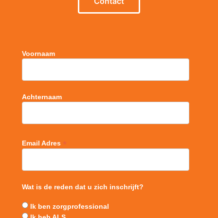
Contact
Voornaam
Achternaam
*
Email Adres
Wat is de reden dat u zich inschrijft?
Ik ben zorgprofessional
Ik heb ALS