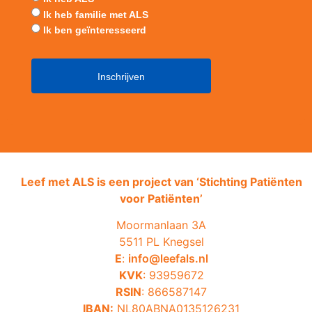
Ik heb familie met ALS
Ik ben geïnteresseerd
Leef met ALS is een project van ‘
Stichting Patiënten
voor Patiënten’
Moormanlaan 3A
5511 PL Knegsel
E
:
info@leefals.nl
KVK
: 93959672
RSIN
: 866587147
IBAN:
NL80ABNA0135126231