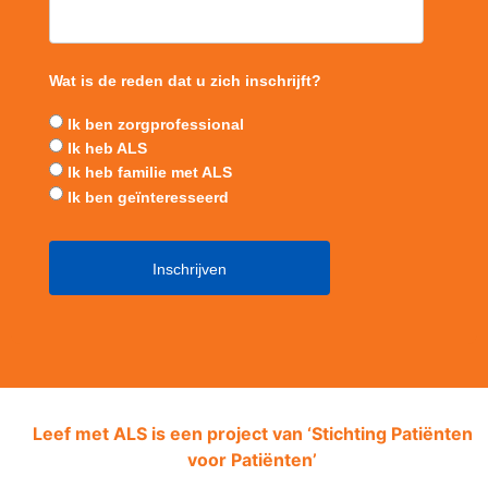
Wat is de reden dat u zich inschrijft?
Ik ben zorgprofessional
Ik heb ALS
Ik heb familie met ALS
Ik ben geïnteresseerd
Leef met ALS is een project van ‘
Stichting Patiënten
voor Patiënten’