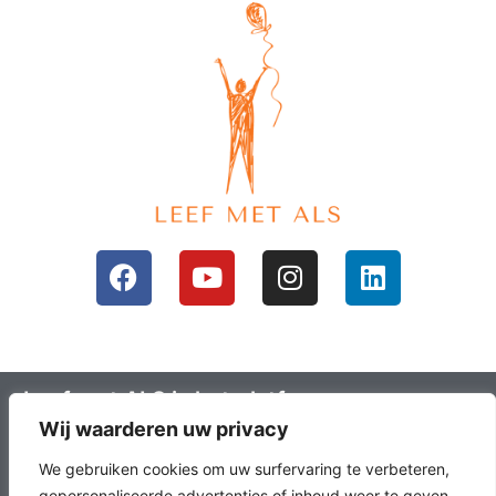
Leef met ALS is het platform voor mensen
Wij waarderen uw privacy
met ALS en hun omgeving; ALS lotgenoten.
Leefals.nl heeft als doel om ALS lotgenoten
We gebruiken cookies om uw surfervaring te verbeteren,
gepersonaliseerde advertenties of inhoud weer te geven