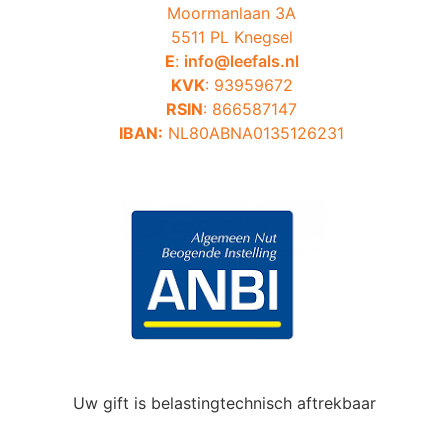
Moormanlaan 3A
5511 PL Knegsel
E
:
info@leefals.nl
KVK
: 93959672
RSIN
: 866587147
IBAN:
NL80ABNA0135126231
Uw gift is belastingtechnisch aftrekbaar