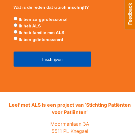
Wat is de reden dat u zich inschrijft?
Ik ben zorgprofessional
Ik heb ALS
Ik heb familie met ALS
Ik ben geïnteresseerd
Leef met ALS is een project van ‘
Stichting Patiënten
voor Patiënten’
Moormanlaan 3A
5511 PL Knegsel