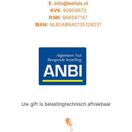
E
:
info@leefals.nl
KVK
: 93959672
RSIN
: 866587147
IBAN:
NL80ABNA0135126231
Uw gift is belastingtechnisch aftrekbaar