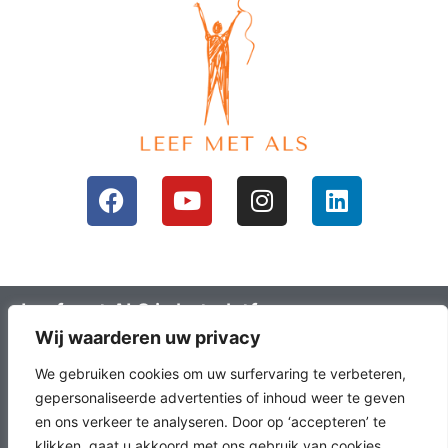
Leef met ALS is het platform voor mensen
Wij waarderen uw privacy
met ALS en hun omgeving; ALS lotgenoten.
Leefals.nl heeft als doel om ALS lotgenoten
We gebruiken cookies om uw surfervaring te verbeteren,
met elkaar in contact te brengen, het
gepersonaliseerde advertenties of inhoud weer te geven
en ons verkeer te analyseren. Door op ‘accepteren’ te
laatste onderzoek en nieuws over ALS en
klikken, gaat u akkoord met ons gebruik van cookies.