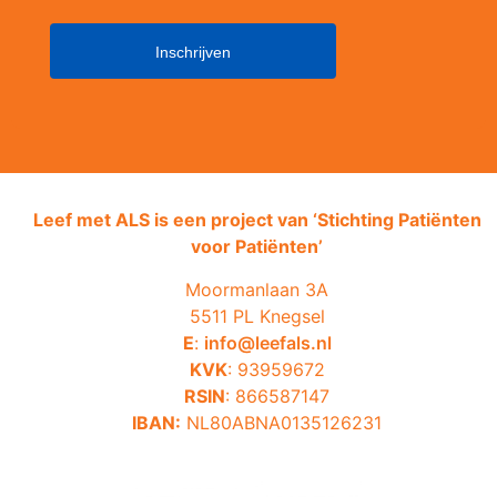
Leef met ALS is een project van ‘
Stichting Patiënten
voor Patiënten’
Moormanlaan 3A
5511 PL Knegsel
E
:
info@leefals.nl
KVK
: 93959672
RSIN
: 866587147
IBAN:
NL80ABNA0135126231