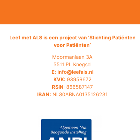
Leef met ALS is een project van ‘
Stichting Patiënten
voor Patiënten’
Moormanlaan 3A
5511 PL Knegsel
E
:
info@leefals.nl
KVK
: 93959672
RSIN
: 866587147
IBAN:
NL80ABNA0135126231