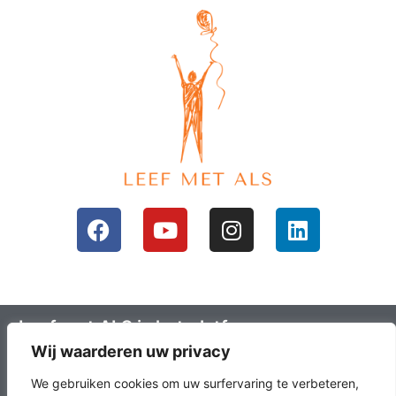
Leef met ALS is het platform voor mensen
Wij waarderen uw privacy
met ALS en hun omgeving; ALS lotgenoten.
Leefals.nl heeft als doel om ALS lotgenoten
We gebruiken cookies om uw surfervaring te verbeteren,