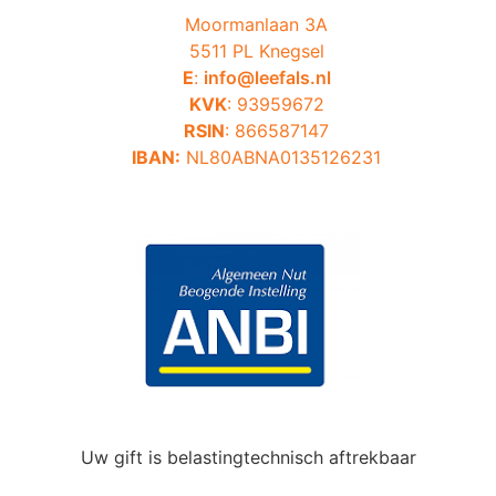
Moormanlaan 3A
5511 PL Knegsel
E
:
info@leefals.nl
KVK
: 93959672
RSIN
: 866587147
IBAN:
NL80ABNA0135126231
Uw gift is belastingtechnisch aftrekbaar