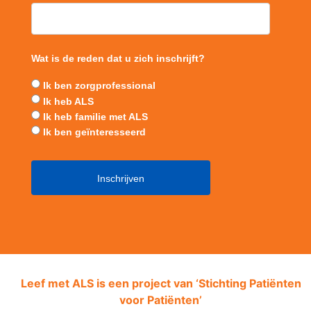
Wat is de reden dat u zich inschrijft?
Ik ben zorgprofessional
Ik heb ALS
Ik heb familie met ALS
Ik ben geïnteresseerd
Leef met ALS is een project van ‘
Stichting Patiënten
voor Patiënten’