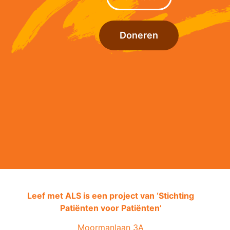
Doneren
Leef met ALS is een project van ‘
Stichting
Patiënten voor Patiënten’
Moormanlaan 3A