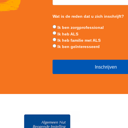
Wat is de reden dat u zich inschrijft?
Ik ben zorgprofessional
Ik heb ALS
Ik heb familie met ALS
Ik ben geïnteresseerd