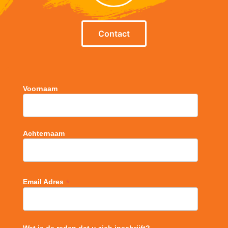
Contact
Voornaam
Achternaam
*
Email Adres
Wat is de reden dat u zich inschrijft?