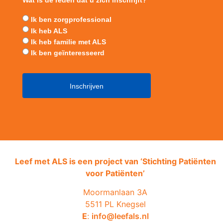
Ik ben zorgprofessional
Ik heb ALS
Ik heb familie met ALS
Ik ben geïnteresseerd
Leef met ALS is een project van ‘
Stichting Patiënten
voor Patiënten’
Moormanlaan 3A
5511 PL Knegsel
E
:
info@leefals.nl