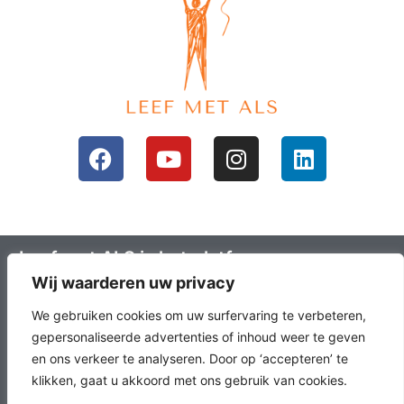
Leef met ALS is het platform voor mensen
Wij waarderen uw privacy
met ALS en hun omgeving; ALS lotgenoten.
Leefals.nl heeft als doel om ALS lotgenoten
We gebruiken cookies om uw surfervaring te verbeteren,
met elkaar in contact te brengen, het
gepersonaliseerde advertenties of inhoud weer te geven
en ons verkeer te analyseren. Door op ‘accepteren’ te
laatste onderzoek en nieuws over ALS en
klikken, gaat u akkoord met ons gebruik van cookies.
échte verhalen te delen.