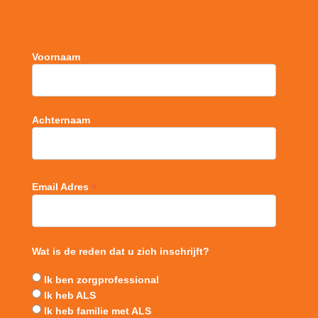
Voornaam
Achternaam
*
Email Adres
Wat is de reden dat u zich inschrijft?
Ik ben zorgprofessional
Ik heb ALS
Ik heb familie met ALS