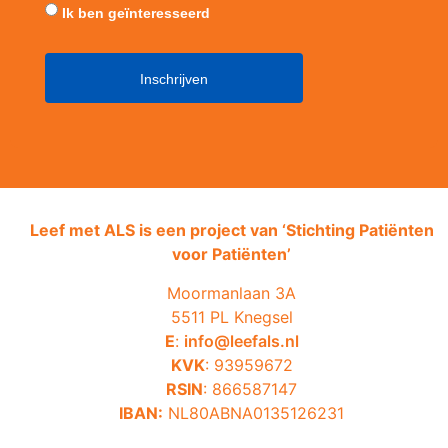
Ik ben geïnteresseerd
Leef met ALS is een project van ‘
Stichting Patiënten
voor Patiënten’
Moormanlaan 3A
5511 PL Knegsel
E
:
info@leefals.nl
KVK
: 93959672
RSIN
: 866587147
IBAN:
NL80ABNA0135126231