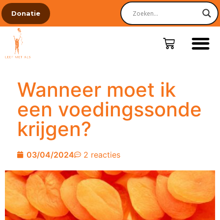
Donatie
Wanneer moet ik
een voedingssonde
krijgen?
03/04/2024
2 reacties