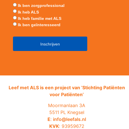
Ik ben zorgprofessional
Ik heb ALS
Ik heb familie met ALS
Ik ben geïnteresseerd
Leef met ALS is een project van ‘
Stichting Patiënten
voor Patiënten’
Moormanlaan 3A
5511 PL Knegsel
E
:
info@leefals.nl
KVK
: 93959672