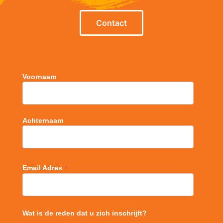
Contact
Voornaam
Achternaam
*
Email Adres
Wat is de reden dat u zich inschrijft?