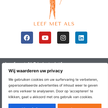
Leef met ALS is het platform voor mensen
Wij waarderen uw privacy
met ALS en hun omgeving; ALS lotgenoten.
Leefals.nl heeft als doel om ALS lotgenoten
We gebruiken cookies om uw surfervaring te verbeteren,
met elkaar in contact te brengen, het
gepersonaliseerde advertenties of inhoud weer te geven
en ons verkeer te analyseren. Door op ‘accepteren’ te
laatste onderzoek en nieuws over ALS en
klikken, gaat u akkoord met ons gebruik van cookies.
échte verhalen te delen.
NL