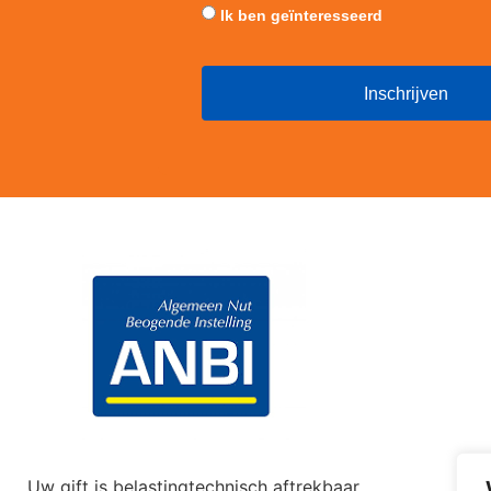
Ik ben geïnteresseerd
Uw gift is belastingtechnisch aftrekbaar