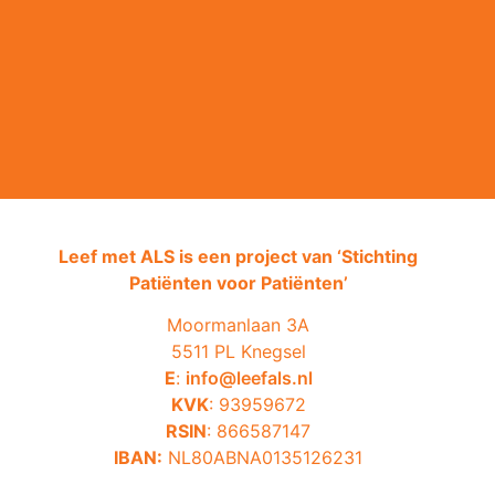
Leef met ALS is een project van ‘
Stichting
Patiënten voor Patiënten’
Moormanlaan 3A
5511 PL Knegsel
E
:
info@leefals.nl
KVK
: 93959672
RSIN
: 866587147
IBAN:
NL80ABNA0135126231