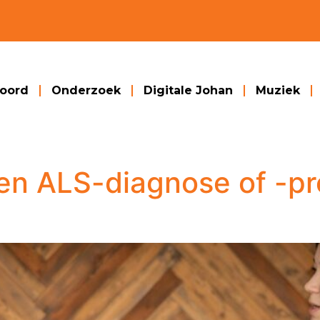
woord
Onderzoek
Digitale Johan
Muziek
n ALS-diagnose of -pr