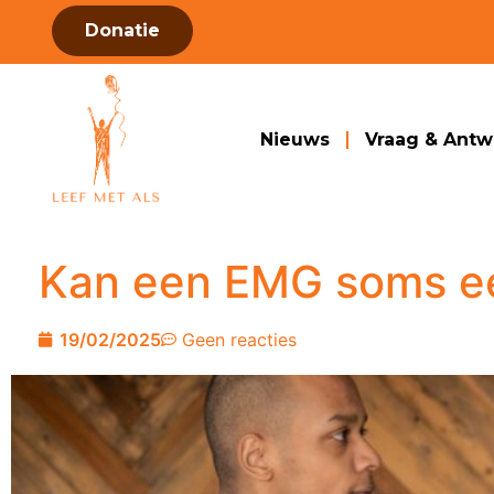
Donatie
Nieuws
Vraag & Ant
Kan een EMG soms ee
19/02/2025
Geen reacties