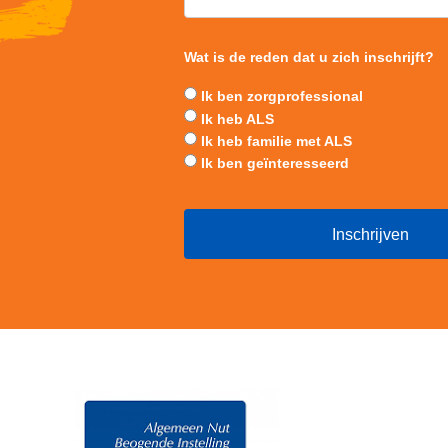
Wat is de reden dat u zich inschrijft?
Ik ben zorgprofessional
Ik heb ALS
Ik heb familie met ALS
Ik ben geïnteresseerd