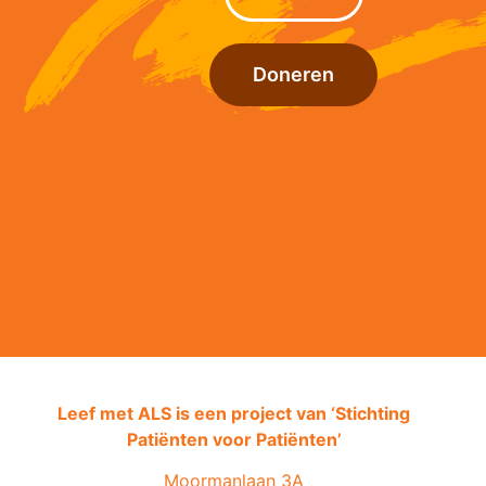
Doneren
Leef met ALS is een project van ‘
Stichting
Patiënten voor Patiënten’
Moormanlaan 3A