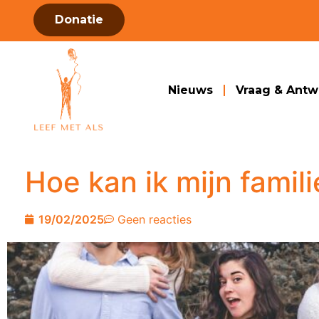
Donatie
Nieuws
Vraag & Ant
Hoe kan ik mijn famil
19/02/2025
Geen reacties