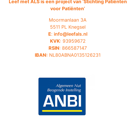
Leef met ALS is een project van ‘
Stichting Patiënten
voor Patiënten’
Moormanlaan 3A
5511 PL Knegsel
E
:
info@leefals.nl
KVK
: 93959672
RSIN
: 866587147
IBAN:
NL80ABNA0135126231