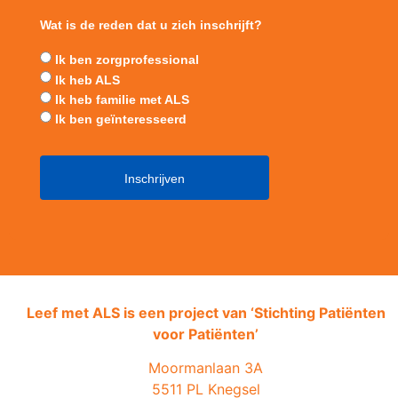
Wat is de reden dat u zich inschrijft?
Ik ben zorgprofessional
Ik heb ALS
Ik heb familie met ALS
Ik ben geïnteresseerd
Leef met ALS is een project van ‘
Stichting Patiënten
voor Patiënten’
Moormanlaan 3A
5511 PL Knegsel