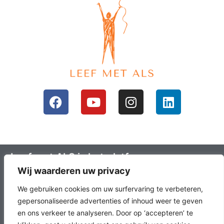
Leef met ALS is het platform voor mensen
Wij waarderen uw privacy
met ALS en hun omgeving; ALS lotgenoten.
Leefals.nl heeft als doel om ALS lotgenoten
We gebruiken cookies om uw surfervaring te verbeteren,
met elkaar in contact te brengen, het
gepersonaliseerde advertenties of inhoud weer te geven
en ons verkeer te analyseren. Door op ‘accepteren’ te
laatste onderzoek en nieuws over ALS en