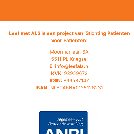
Leef met ALS is een project van ‘
Stichting Patiënten
voor Patiënten’
Moormanlaan 3A
5511 PL Knegsel
E
:
info@leefals.nl
KVK
: 93959672
RSIN
: 866587147
IBAN:
NL80ABNA0135126231