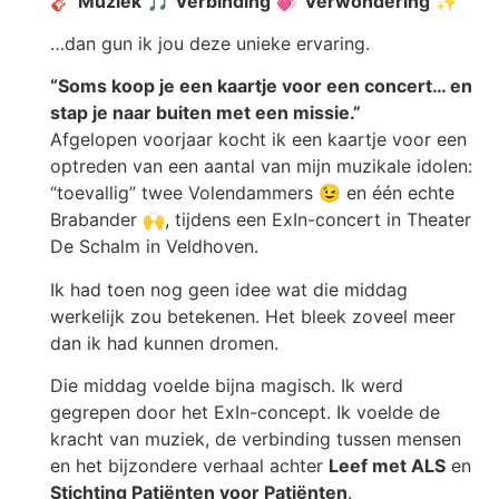
🎸
Muziek
🎵
Verbinding
💞
Verwondering
✨
…dan gun ik jou deze unieke ervaring.
“Soms koop je een kaartje voor een concert… en
stap je naar buiten met een missie.”
Afgelopen voorjaar kocht ik een kaartje voor een
optreden van een aantal van mijn muzikale idolen:
“toevallig” twee Volendammers 😉 en één echte
Brabander 🙌, tijdens een ExIn-concert in Theater
De Schalm in Veldhoven.
Ik had toen nog geen idee wat die middag
werkelijk zou betekenen. Het bleek zoveel meer
dan ik had kunnen dromen.
Die middag voelde bijna magisch. Ik werd
gegrepen door het ExIn-concept. Ik voelde de
kracht van muziek, de verbinding tussen mensen
en het bijzondere verhaal achter
Leef met ALS
en
Stichting Patiënten voor Patiënten
.