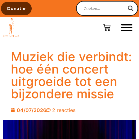
Donatie
Muziek die verbindt:
hoe één concert
uitgroeide tot een
bijzondere missie
04/07/2026
2 reacties