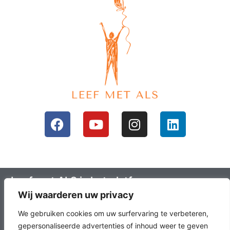
Leef met ALS is het platform voor mensen
Wij waarderen uw privacy
met ALS en hun omgeving; ALS lotgenoten.
Leefals.nl heeft als doel om ALS lotgenoten
We gebruiken cookies om uw surfervaring te verbeteren,
met elkaar in contact te brengen, het
gepersonaliseerde advertenties of inhoud weer te geven