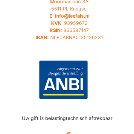
Moormanlaan 3A
5511 PL Knegsel
E
:
info@leefals.nl
KVK
: 93959672
RSIN
: 866587147
IBAN:
NL80ABNA0135126231
Uw gift is belastingtechnisch aftrekbaar