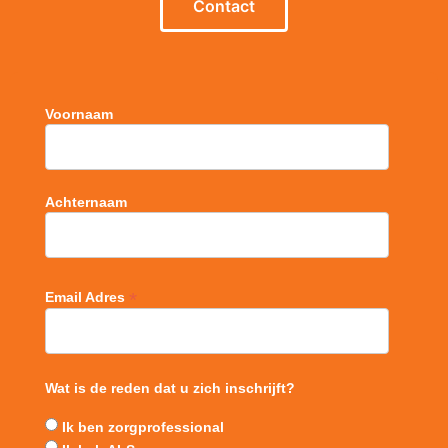
Contact
Voornaam
Achternaam
*
Email Adres
Wat is de reden dat u zich inschrijft?
Ik ben zorgprofessional