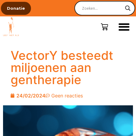
Donatie
VectorY besteedt
miljoenen aan
gentherapie
24/02/2024
Geen reacties