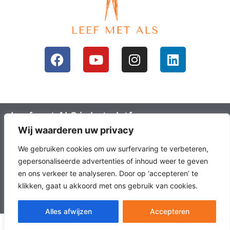
Leef met ALS is het platform voor mensen
Wij waarderen uw privacy
met ALS en hun omgeving; ALS lotgenoten.
Leefals.nl heeft als doel om ALS lotgenoten
We gebruiken cookies om uw surfervaring te verbeteren,
met elkaar in contact te brengen, het
gepersonaliseerde advertenties of inhoud weer te geven
en ons verkeer te analyseren. Door op ‘accepteren’ te
laatste onderzoek en nieuws over ALS en
klikken, gaat u akkoord met ons gebruik van cookies.
échte verhalen te delen.
NL
Alles afwijzen
Accepteren
© Leef met ALS |
Privacybeleid
|
Website door Webexperts.nl