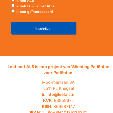
Ik heb ALS
Ik heb familie met ALS
Ik ben geïnteresseerd
Leef met ALS is een project van ‘
Stichting Patiënten
voor Patiënten’
Moormanlaan 3A
5511 PL Knegsel
E
:
info@leefals.nl
KVK
: 93959672
RSIN
: 866587147
IBAN:
NL80ABNA0135126231