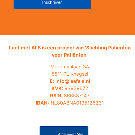
Leef met ALS is een project van ‘
Stichting Patiënten
voor Patiënten’
Moormanlaan 3A
5511 PL Knegsel
E
:
info@leefals.nl
KVK
: 93959672
RSIN
: 866587147
IBAN:
NL80ABNA0135126231