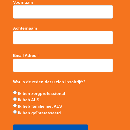
Voornaam
Achternaam
*
Email Adres
Wat is de reden dat u zich inschrijft?
Ik ben zorgprofessional
Ik heb ALS
Ik heb familie met ALS
Ik ben geïnteresseerd