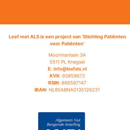
Leef met ALS is een project van ‘
Stichting Patiënten
voor Patiënten’
Moormanlaan 3A
5511 PL Knegsel
E
:
info@leefals.nl
KVK
: 93959672
RSIN
: 866587147
IBAN:
NL80ABNA0135126231