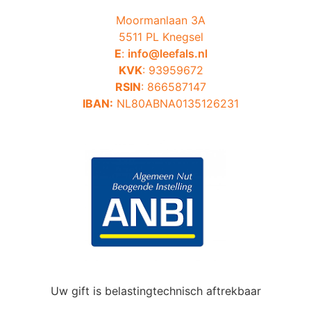
Moormanlaan 3A
5511 PL Knegsel
E
:
info@leefals.nl
KVK
: 93959672
RSIN
: 866587147
IBAN:
NL80ABNA0135126231
Uw gift is belastingtechnisch aftrekbaar