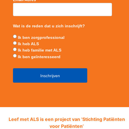
*
Wat is de reden dat u zich inschrijft?
Ik ben zorgprofessional
Ik heb ALS
Ik heb familie met ALS
Ik ben geïnteresseerd
Leef met ALS is een project van ‘
Stichting Patiënten
voor Patiënten’