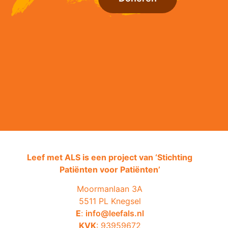
Leef met ALS is een project van ‘
Stichting
Patiënten voor Patiënten’
Moormanlaan 3A
5511 PL Knegsel
E
:
info@leefals.nl
KVK
: 93959672