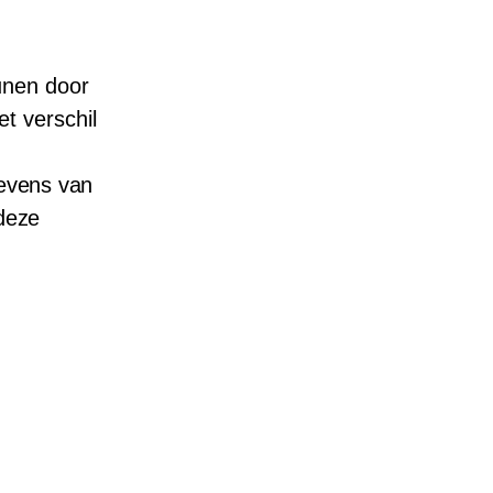
unen door
t verschil
levens van
 deze