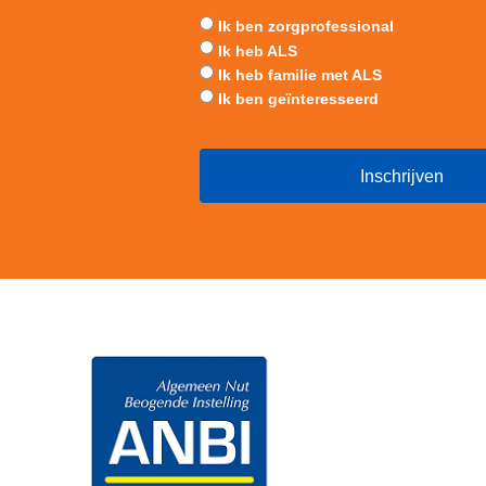
Ik ben zorgprofessional
Ik heb ALS
Ik heb familie met ALS
Ik ben geïnteresseerd