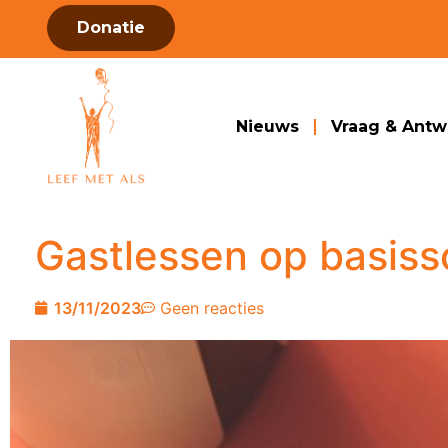
Donatie
Nieuws
Vraag & Ant
Gastlessen op basiss
13/11/2023
Geen reacties