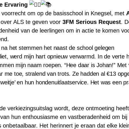
e Ervaring
t voorrecht om op de basisschool in Knegsel, met
n over ALS te geven voor
3FM Serious Request
. D
denheid van de leerlingen om in actie te komen vo
end.
 na het stemmen het naast de school gelegen
et, werd mijn hart opnieuw verwarmd. In de verte h
mmen mijn naam roepen. “Hee daar is Johan!” Met 
aar me toe, stralend van trots. Ze hadden al €13 op
rweitje’ en hun hondenuitlaatservice. Het was een pr
 de verkiezingsuitslag wordt, deze ontmoeting heef
van hun enthousiasme en vastberadenheid om bij 
onbetaalbaar. Het herinnert je eraan dat elke kle