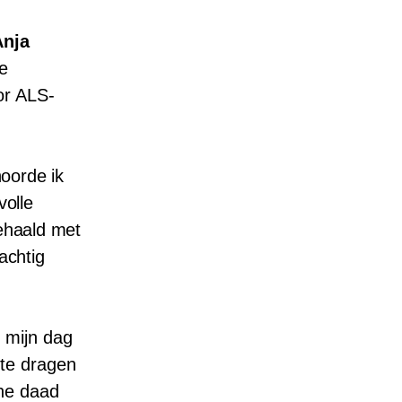
Anja
e
or ALS-
oorde ik
volle
gehaald met
achtig
t mijn dag
te dragen
ine daad