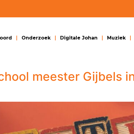
woord
Onderzoek
Digitale Johan
Muziek
chool meester Gijbels i