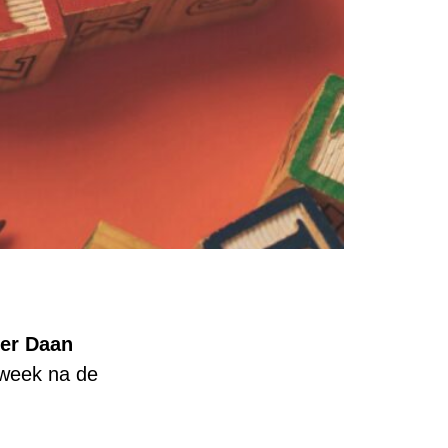
er Daan
 week na de