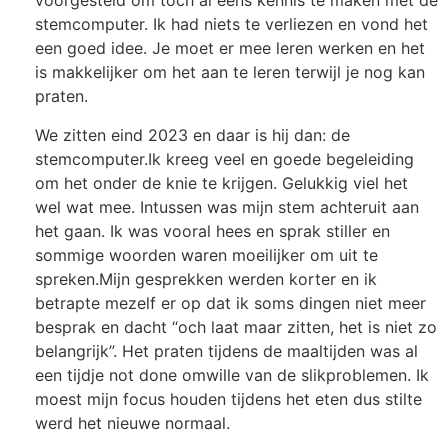
voorgesteld om toch al eens kennis te maken met de
stemcomputer. Ik had niets te verliezen en vond het
een goed idee. Je moet er mee leren werken en het
is makkelijker om het aan te leren terwijl je nog kan
praten.
We zitten eind 2023 en daar is
hij
dan: de
stemcomputer.
Ik kreeg veel en goede begeleiding
om het onder de knie te krijgen. Gelukkig viel het
wel wat mee. Intussen was mijn stem achteruit aan
het gaan. Ik was vooral hees en sprak stiller en
sommige woorden waren moeilijker om uit te
spreken.
Mijn gesprekken werden korter en ik
betrapte mezelf er op dat ik soms dingen niet meer
besprak en dacht “och laat maar zitten, het is niet zo
belangrijk”. Het praten tijdens de maaltijden was al
een tijdje not done omwille van de slikproblemen. Ik
moest mijn focus houden tijdens het eten dus stilte
werd het nieuwe normaal.