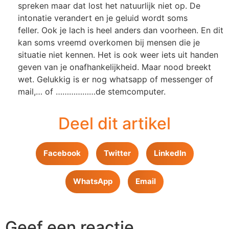
spreken maar dat lost het natuurlijk niet op. De
intonatie verander
t
en je geluid wordt soms
feller.
O
ok je lach is heel anders dan voorheen. En dit
kan soms vreemd overkomen bij mensen die je
situatie niet kennen. Het is ook weer iets uit handen
geven van je onafhankelijkheid. Maar nood breekt
wet. Gelukkig is er nog whatsapp of
m
essenger of
mail,… of ………………
d
e stemcomputer.
Deel dit artikel
Facebook
Twitter
LinkedIn
WhatsApp
Email
Geef een reactie