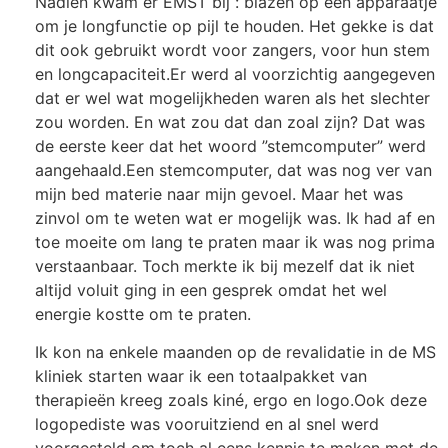
Nadien kwam er EMST bij : blazen op een apparaatje
om je longfunctie op pijl te houden. Het gekke is dat
dit ook gebruikt wordt voor zangers, voor hun stem
en longcapaciteit.
Er werd al voorzichtig aangegeven
dat er wel wat mogelijkheden waren als het slechter
zou worden. En wat zou dat dan zoal zijn? Dat was
de eerste keer dat het woord ”stemcomputer” werd
aangehaald.
Een stemcomputer, dat was nog ver van
mijn bed materie naar mijn gevoel. Maar het was
zinvol om te weten wat er mogelijk was. Ik had af en
toe moeite om lang te praten maar ik was nog prima
verstaanbaar. Toch merkte ik bij mezelf dat ik niet
altijd voluit ging in een gesprek omdat het wel
energie kos
t
te om te praten.
Ik kon na enkele maanden op de revalidatie in de MS
kliniek starten waar ik een totaalpakket van
therapieën kreeg zoals kiné, ergo en logo.
Ook deze
logopediste was vooruitziend en al snel werd