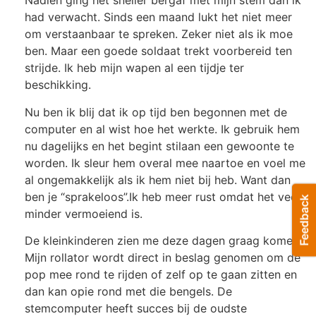
Nadien ging het sneller bergaf met
mijn
stem dan ik
had verwacht. Sinds een maand lukt het niet meer
om verstaanbaar te spreken. Zeker niet als ik moe
ben. Maar een goede soldaat trekt voorbereid ten
strijde. Ik heb mijn wapen al een tijdje ter
beschikking.
Nu ben ik blij dat ik op tijd ben begonnen met de
computer en al wist hoe het werkte. Ik gebruik hem
nu dagelijks en het begint stilaan een gewoonte te
worden. Ik sleur hem overal mee naartoe en voel me
al ongemakkelijk als ik hem niet bij heb. Want dan
ben je “sprakeloos”.
Ik heb meer rust omdat het veel
minder vermoeiend is.
De kleinkinderen zien me deze dagen graag komen.
Mijn rollator wordt direct in beslag genomen om de
pop mee rond te rijden of zelf op te gaan zitten en
dan kan
o
pie rond met die bengels. De
stemcomputer heeft succes bij de oudste