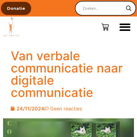
Donatie
Van verbale
communicatie naar
digitale
communicatie
24/11/2024
Geen reacties