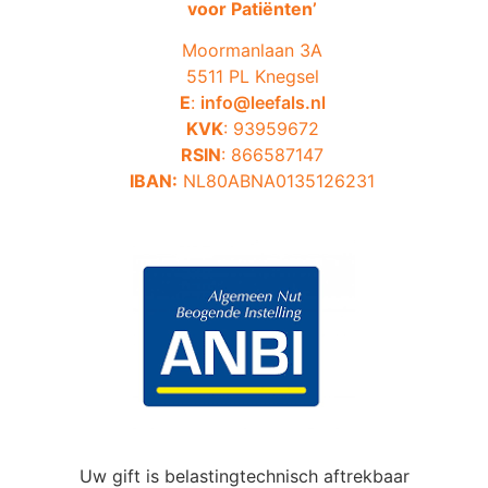
voor Patiënten’
Moormanlaan 3A
5511 PL Knegsel
E
:
info@leefals.nl
KVK
: 93959672
RSIN
: 866587147
IBAN:
NL80ABNA0135126231
Uw gift is belastingtechnisch aftrekbaar