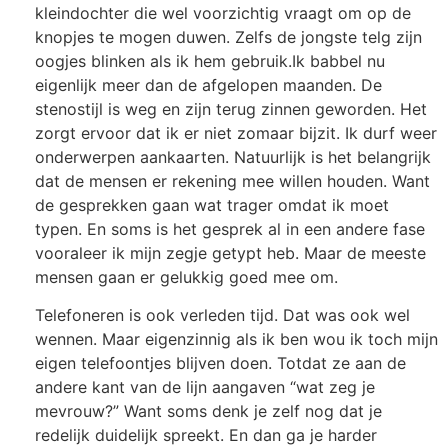
kleindochter die wel voorzichtig vraagt om op de
knopjes te mogen duwen. Zelfs de jongste telg zijn
oogjes blinken als ik hem gebruik.
Ik babbel nu
eigenlijk meer dan de afgelopen maanden. De
stenostijl is weg en zijn terug zinnen geworden. Het
zorgt
ervoor
dat ik er niet zomaar bijzit. Ik durf weer
onderwerpen aankaarten. Natuurlijk is het belangrijk
dat de mensen er rekening mee willen houden. Want
de gesprekken gaan wat trager omdat ik moet
typen. En soms is het gesprek al in een andere fase
vooraleer ik mijn zegje getypt heb. Maar de meeste
mensen gaan er
gelukkig
goed mee om.
Telefoneren is ook verleden tijd. Dat was ook wel
wennen. Maar eigenzinnig als ik ben wou ik toch mijn
eigen telefoontjes blijven doen. Totdat
ze
aan de
andere kant van de lijn aangaven “wat zeg je
mevrouw?” Want soms denk je zelf nog dat je
redelijk duidelijk spreek
t
. En dan ga je harder