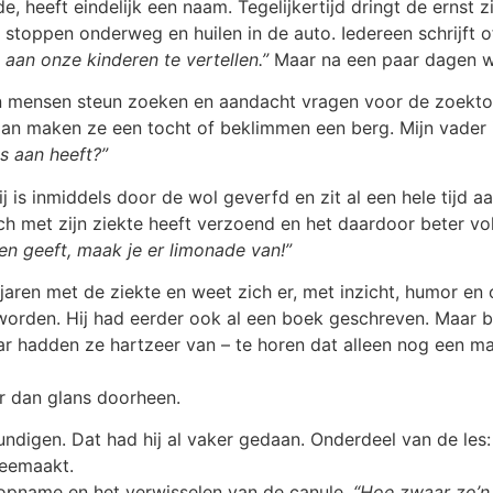
, heeft eindelijk een naam. Tegelijkertijd dringt de ernst 
stoppen onderweg en huilen in de auto. Iedereen schrijft o
 aan onze kinderen te vertellen.”
Maar na een paar dagen w
in mensen steun zoeken en aandacht vragen voor de zoekto
an maken ze een tocht of beklimmen een berg. Mijn vader is 
s aan heeft?”
ij is inmiddels door de wol geverfd en zit al een hele tijd 
zich met zijn ziekte heeft verzoend en het daardoor beter v
nen geeft, maak je er limonade van!”
 jaren met de ziekte en weet zich er, met inzicht, humor en
orden. Hij had eerder ook al een boek geschreven. Maar b
r hadden ze hartzeer van – te horen dat alleen nog een ma
er dan glans doorheen.
ndigen. Dat had hij al vaker gedaan. Onderdeel van de les:
meemaakt.
C-opname en het verwisselen van de canule.
“Hoe zwaar zo’n