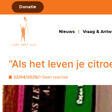
Donatie
Nieuws
Vraag & Ant
“Als het leven je citr
22/04/2025
Geen reacties