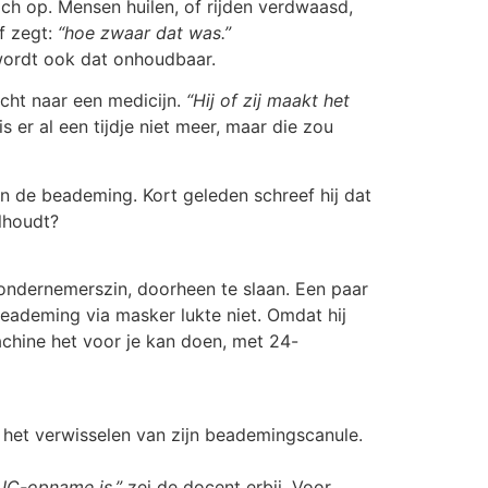
zich op. Mensen huilen, of rijden verdwaasd,
f zegt:
“hoe zwaar dat was.”
ordt ook dat onhoudbaar.
cht naar een medicijn.
“Hij of zij maakt het
er al een tijdje niet meer, maar die zou
aan de beademing. Kort geleden schreef hij dat
olhoudt?
 ondernemerszin, doorheen te slaan. Een paar
eademing via masker lukte niet. Omdat hij
chine het voor je kan doen, met 24-
 het verwisselen van zijn beademingscanule.
 IC-opname is,”
zei de docent erbij. Voor