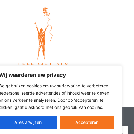
Wij waarderen uw privacy
We gebruiken cookies om uw surfervaring te verbeteren,
gepersonaliseerde advertenties of inhoud weer te geven
en ons verkeer te analyseren. Door op ‘accepteren’ te
klikken, gaat u akkoord met ons gebruik van cookies.
n. Leefals.nl heeft als doel om ALS
Alles afwijzen
Accepteren
er ALS en échte verhalen te delen.
NL