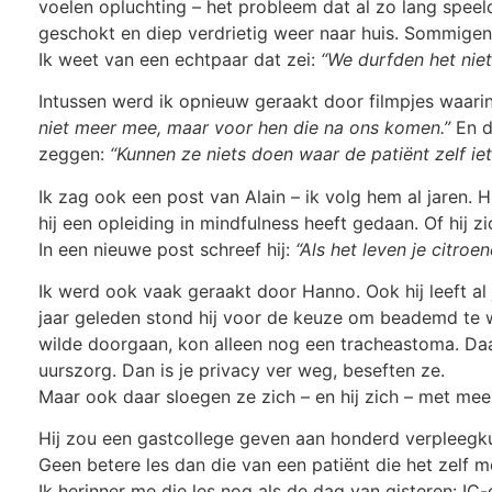
voelen opluchting – het probleem dat al zo lang speelde
geschokt en diep verdrietig weer naar huis. Sommigen 
Ik weet van een echtpaar dat zei:
“We durfden het niet
Intussen werd ik opnieuw geraakt door filmpjes waar
niet meer mee, maar voor hen die na ons komen.”
En d
zeggen:
“Kunnen ze niets doen waar de patiënt zelf iet
Ik zag ook een post van Alain – ik volg hem al jaren. H
hij een opleiding in mindfulness heeft gedaan. Of hij 
In een nieuwe post schreef hij:
“Als het leven je citroe
Ik werd ook vaak geraakt door Hanno. Ook hij leeft al
jaar geleden stond hij voor de keuze om beademd te w
wilde doorgaan, kon alleen nog een tracheastoma. Daa
uurszorg. Dan is je privacy ver weg, beseften ze.
Maar ook daar sloegen ze zich – en hij zich – met me
Hij zou een gastcollege geven aan honderd verpleegku
Geen betere les dan die van een patiënt die het zelf 
Ik herinner me die les nog als de dag van gisteren: I