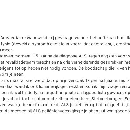
AMC Amsterdam kwam werd mij gevraagd waar ik behoefte aan had. Ik
ysio (geweldig sympathieke steun vooral dat eerste jaar,), ergoth
n meer.
geven moment, 1,5 jaar na de diagnose ALS, tegen angsten voor van 
et revalidatieteam terecht en na drie verhelderende gesprekken me
erigens tot op heden niet nodig vonden. De boodschap die ik van ha
n om je heen.
 arts maar al snel werd dat op mijn verzoek 1x per half jaar en nu is
 daar werd ik ook lichamelijk gecheckt en kon ik mijn vragen en 
 ben ik wel bij de fysio, ergotherapeute en logopediste geweest o
r je zal het toch echt vooral zelf moeten doen. Stel veel vragen. Sch
en waar je behoefte aan hebt. ALS je niets vraagt of aangeeft blijf
m en de mensen bij ALS patiëntenvereniging zijn absoluut van goede