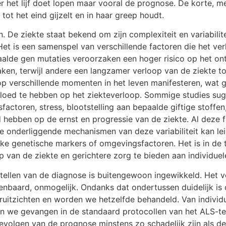
ver het lijf doet lopen maar vooral de prognose. De korte, 
tot het eind gijzelt en in haar greep houdt.
 De ziekte staat bekend om zijn complexiteit en variabilit
t is een samenspel van verschillende factoren die het ver
Bepaalde gen mutaties veroorzaken een hoger risico op het 
ken, terwijl andere een langzamer verloop van de ziekte tot 
 op verschillende momenten in het leven manifesteren, wat
 invloed te hebben op het ziekteverloop. Sommige studies 
ctoren, stress, blootstelling aan bepaalde giftige stoffen
 hebben op de ernst en progressie van de ziekte. Al deze 
de onderliggende mechanismen van deze variabiliteit kan l
eke genetische markers of omgevingsfactoren. Het is in de
 van de ziekte en gerichtere zorg te bieden aan individuel
ellen van de diagnose is buitengewoon ingewikkeld. Het vo
enbaard, onmogelijk. Ondanks dat ondertussen duidelijk is d
ruitzichten en worden we hetzelfde behandeld. Van individ
n we gevangen in de standaard protocollen van het ALS-team
gevolgen van de prognose minstens zo schadelijk zijn als de