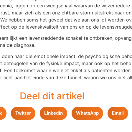
cennia, liggen op een weegschaal waarvan de wijzer iedere 
rust, maar zich als een onzichtbare storm uitstrekt naar on
 We hebben soms het gevoel dat we aan ons lot worden over
ffect op de levenskwaliteit van ons en op de levensvreugd
m lijkt een levensreddende schakel te ontbreken, opvang e
 na de diagnose.
e doen naar die emotionele impact, de psychologische beh
 het beteugelen van de fysieke impact, maar ook op het beh
t. Een toekomst waarin we niet enkel als patiënten worden 
s er licht aan het einde van deze tunnel, waarin we ons niet 
Deel dit artikel
k
Twitter
LinkedIn
WhatsApp
Email