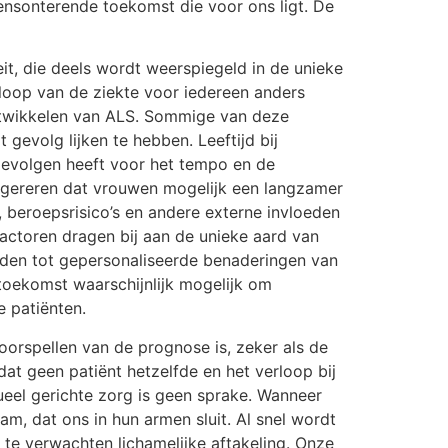
mensonterende toekomst die voor ons ligt. De
eit, die deels wordt weerspiegeld in de unieke
loop van de ziekte voor iedereen anders
ontwikkelen van ALS. Sommige van deze
gevolg lijken te hebben. Leeftijd bij
 gevolgen heeft voor het tempo en de
suggereren dat vrouwen mogelijk een langzamer
, beroepsrisico’s en andere externe invloeden
factoren dragen bij aan de unieke aard van
eiden tot gepersonaliseerde benaderingen van
 toekomst waarschijnlijk mogelijk om
e patiënten.
orspellen van de prognose is, zeker als de
at geen patiënt hetzelfde en het verloop bij
ueel gerichte zorg is geen sprake. Wanneer
, dat ons in hun armen sluit. Al snel wordt
 te verwachten lichamelijke aftakeling. Onze