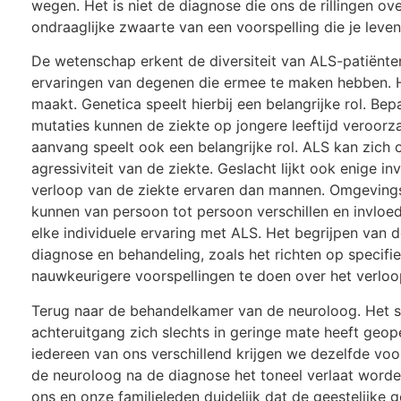
wegen. Het is niet de diagnose die ons de rillingen o
ondraaglijke zwaarte van een voorspelling die je leven 
De wetenschap erkent de diversiteit van ALS-patiënten.
ervaringen van degenen die ermee te maken hebben. He
maakt. Genetica speelt hierbij een belangrijke rol. 
mutaties kunnen de ziekte op jongere leeftijd veroorza
aanvang speelt ook een belangrijke rol. ALS kan zich
agressiviteit van de ziekte. Geslacht lijkt ook enige
verloop van de ziekte ervaren dan mannen. Omgevingsfa
kunnen van persoon tot persoon verschillen en invloed
elke individuele ervaring met ALS. Het begrijpen van 
diagnose en behandeling, zoals het richten op specifi
nauwkeurigere voorspellingen te doen over het verloop
Terug naar de behandelkamer van de neuroloog. Het st
achteruitgang zich slechts in geringe mate heeft geop
iedereen van ons verschillend krijgen we dezelfde voo
de neuroloog na de diagnose het toneel verlaat worde
ons en onze familieleden duidelijk dat de geestelijke 