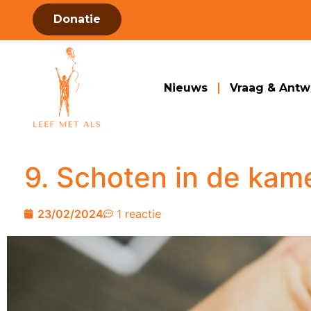
Donatie
Nieuws
Vraag & Ant
9. Schoten in de kam
23/02/2024
1 reactie