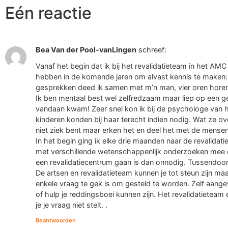
Eén reactie
Bea Van der Pool-vanLingen
schreef:
Vanaf het begin dat ik bij het revalidatieteam in het 
hebben in de komende jaren om alvast kennis te maken: f
gesprekken deed ik samen met m’n man, vier oren hore
Ik ben mentaal best wel zelfredzaam maar liep op een ge
vandaan kwam! Zeer snel kon ik bij de psychologe van h
kinderen konden bij haar terecht indien nodig. Wat ze ov
niet ziek bent maar erken het en deel het met de mense
In het begin ging ik elke drie maanden naar de revalidatie
met verschillende wetenschappenlijk onderzoeken mee en
een revalidatiecentrum gaan is dan onnodig. Tussendoor
De artsen en revalidatieteam kunnen je tot steun zijn maa
enkele vraag te gek is om gesteld te worden. Zelf aangev
of hulp je reddingsboei kunnen zijn. Het revalidatietea
je je vraag niet stelt. .
Beantwoorden