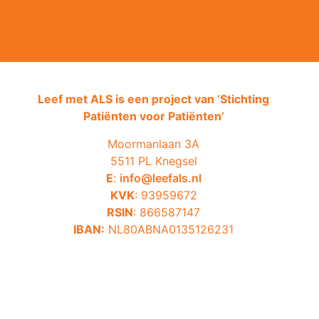
Leef met ALS is een project van ‘
Stichting
Patiënten voor Patiënten’
Moormanlaan 3A
5511 PL Knegsel
E
:
info@leefals.nl
KVK
: 93959672
RSIN
: 866587147
IBAN:
NL80ABNA0135126231