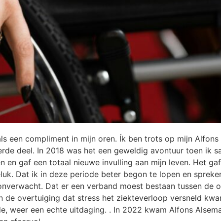
 als een compliment in mijn oren. Ík ben trots op mijn Alf
 derde deel. In 2018 was het een geweldig avontuur toen ik
n en gaf een totaal nieuwe invulling aan mijn leven. Het ga
uk. Dat ik in deze periode beter begon te lopen en spreke
onverwacht. Dat er een verband moest bestaan tussen de o
 de overtuiging dat stress het ziekteverloop versneld kwa
de, weer een echte uitdaging. . In 2022 kwam Alfons Alsema