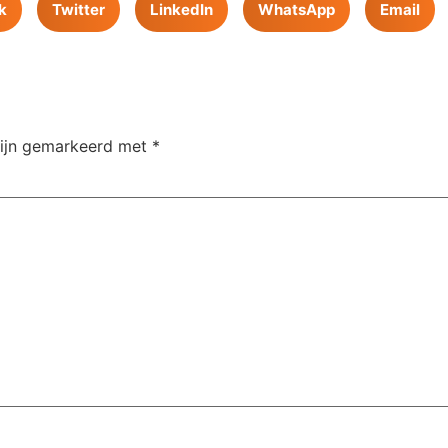
k
Twitter
LinkedIn
WhatsApp
Email
zijn gemarkeerd met
*