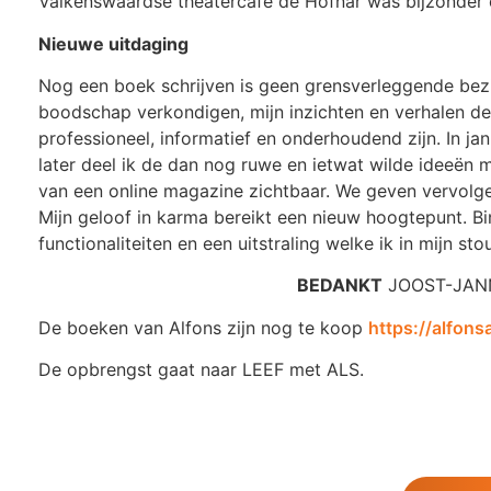
Valkenswaardse theatercafé de Hofnar was bijzonder e
Nieuwe uitdaging
Nog een boek schrijven is geen grensverleggende bezi
boodschap verkondigen, mijn inzichten en verhalen del
professioneel, informatief en onderhoudend zijn. In j
later deel ik de dan nog ruwe en ietwat wilde ideeë
van een online magazine zichtbaar. We geven vervolg
Mijn geloof in karma bereikt een nieuw hoogtepunt. B
functionaliteiten en een uitstraling welke ik in mijn s
BEDANKT
JOOST-JAN
De boeken van Alfons zijn nog te koop
https://alfon
De opbrengst gaat naar LEEF met ALS.