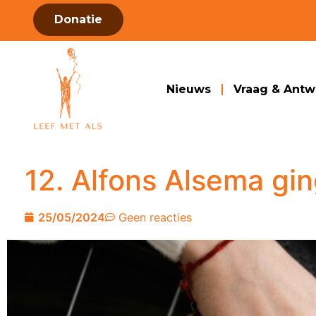
Donatie
Nieuws
Vraag & Ant
12. Alfons Alsema gin
25/05/2024
Geen reacties