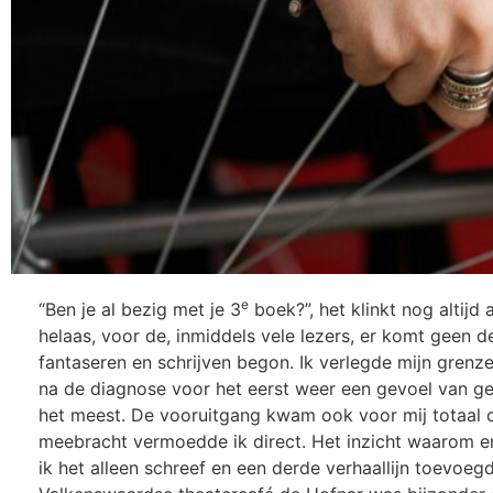
e
“Ben je al bezig met je 3
boek?”, het klinkt nog altijd
helaas, voor de, inmiddels vele lezers, er komt geen
fantaseren en schrijven begon. Ik verlegde mijn grenze
na de diagnose voor het eerst weer een gevoel van gel
het meest. De vooruitgang kwam ook voor mij totaal 
meebracht vermoedde ik direct. Het inzicht waarom en
ik het alleen schreef en een derde verhaallijn toevoeg