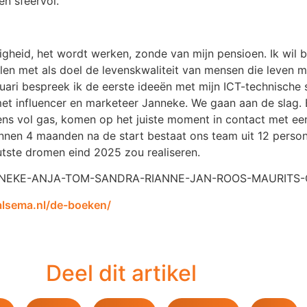
n sfeervol.
gheid, het wordt werken, zonde van mijn pensioen. Ik wil b
en met als doel de levenskwaliteit van mensen die leven m
anuari bespreek ik de eerste ideeën met mijn ICT-technische
n met influencer en marketeer Janneke. We gaan aan de sla
ens vol gas, komen op het juiste moment in contact met e
innen 4 maanden na de start bestaat ons team uit 12 perso
toutste dromen eind 2025 zou realiseren.
NEKE-ANJA-TOM-SANDRA-RIANNE-JAN-ROOS-MAURITS
salsema.nl/de-boeken/
Deel dit artikel