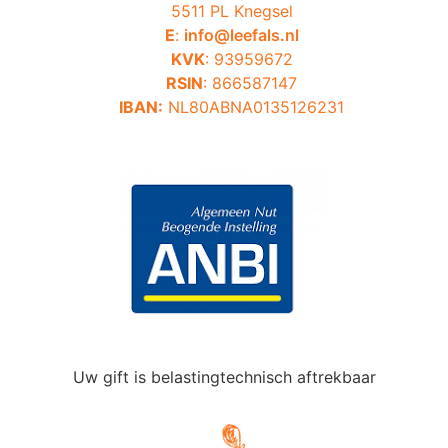
5511 PL Knegsel
E
:
info@leefals.nl
KVK
: 93959672
RSIN
: 866587147
IBAN:
NL80ABNA0135126231
Uw gift is belastingtechnisch aftrekbaar