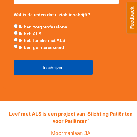
Wat is de reden dat u zich inschrijft?
Ik ben zorgprofessional
Ik heb ALS
Ik heb familie met ALS
Ik ben geïnteresseerd
Leef met ALS is een project van ‘
Stichting Patiënten
voor Patiënten’
Moormanlaan 3A