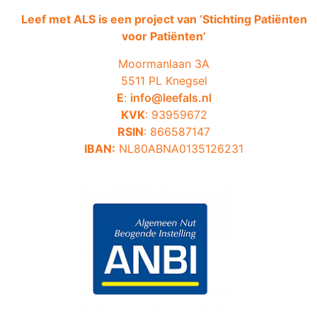
Leef met ALS is een project van ‘
Stichting Patiënten
voor Patiënten’
Moormanlaan 3A
5511 PL Knegsel
E
:
info@leefals.nl
KVK
: 93959672
RSIN
: 866587147
IBAN:
NL80ABNA0135126231