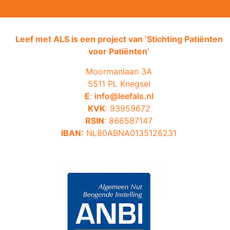
Leef met ALS is een project van ‘
Stichting Patiënten
voor Patiënten’
Moormanlaan 3A
5511 PL Knegsel
E
:
info@leefals.nl
KVK
: 93959672
RSIN
: 866587147
IBAN:
NL80ABNA0135126231