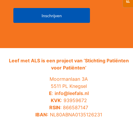
Leef met ALS is een project van ‘
Stichting Patiënten
voor Patiënten’
Moormanlaan 3A
5511 PL Knegsel
E
:
info@leefals.nl
KVK
: 93959672
RSIN
: 866587147
IBAN:
NL80ABNA0135126231