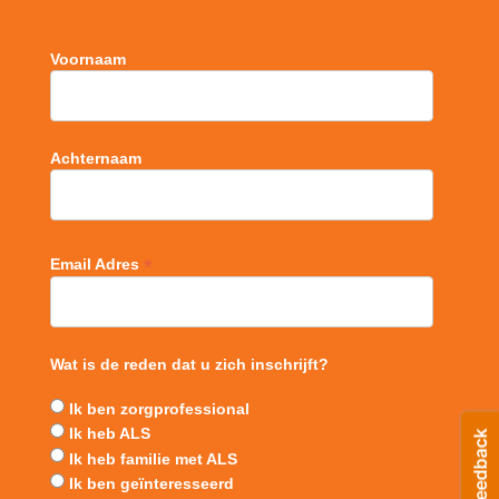
Voornaam
Achternaam
*
Email Adres
Wat is de reden dat u zich inschrijft?
Ik ben zorgprofessional
Ik heb ALS
Ik heb familie met ALS
Ik ben geïnteresseerd