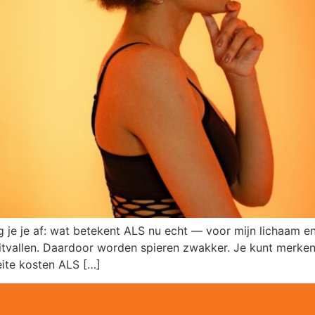
je je af: wat betekent ALS nu echt — voor mijn lichaam en 
itvallen. Daardoor worden spieren zwakker. Je kunt merken
eite kosten ALS […]