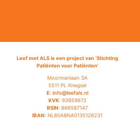
Leef met ALS is een project van ‘
Stichting
Patiënten voor Patiënten’
Moormanlaan 3A
5511 PL Knegsel
E
:
info@leefals.nl
KVK
: 93959672
RSIN
: 866587147
IBAN:
NL80ABNA0135126231