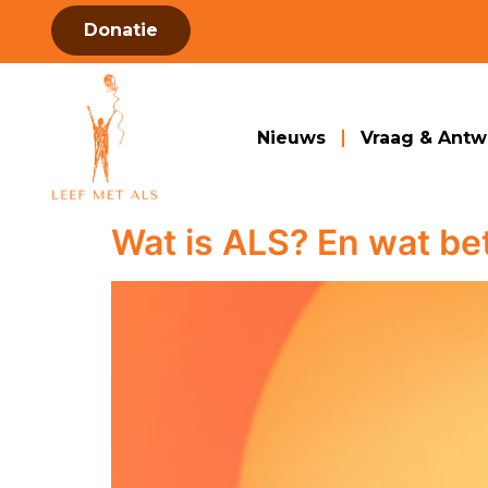
Donatie
Nieuws
Vraag & Ant
Wat is ALS? En wat be