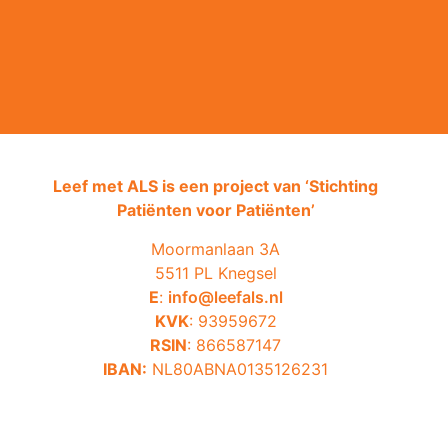
Leef met ALS is een project van ‘
Stichting
Patiënten voor Patiënten’
Moormanlaan 3A
5511 PL Knegsel
E
:
info@leefals.nl
KVK
: 93959672
RSIN
: 866587147
IBAN:
NL80ABNA0135126231