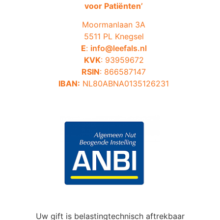
voor Patiënten’
Moormanlaan 3A
5511 PL Knegsel
E
:
info@leefals.nl
KVK
: 93959672
RSIN
: 866587147
IBAN:
NL80ABNA0135126231
Uw gift is belastingtechnisch aftrekbaar