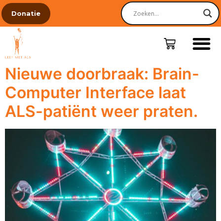
Donatie
Nieuwe doorbraak: Brain-
Computer Interface laat
ALS-patiënt weer praten.