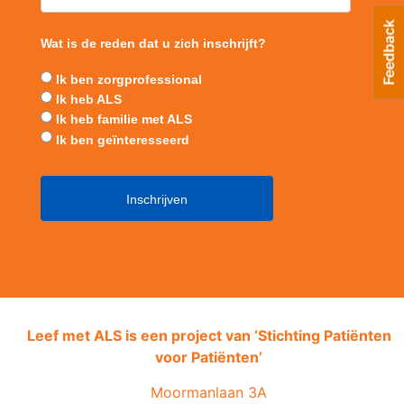
Wat is de reden dat u zich inschrijft?
Ik ben zorgprofessional
Ik heb ALS
Ik heb familie met ALS
Ik ben geïnteresseerd
Leef met ALS is een project van ‘
Stichting Patiënten
voor Patiënten’
Moormanlaan 3A