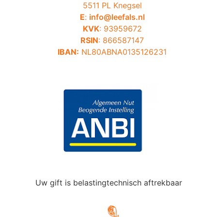
5511 PL Knegsel
E
:
info@leefals.nl
KVK
: 93959672
RSIN
: 866587147
IBAN:
NL80ABNA0135126231
Uw gift is belastingtechnisch aftrekbaar