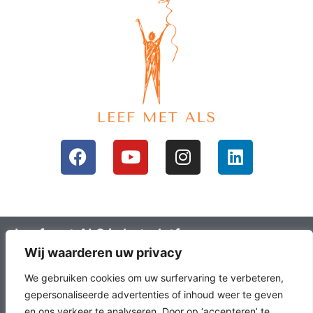
Leef met ALS is het platform voor mensen
Wij waarderen uw privacy
met ALS en hun omgeving; ALS lotgenoten.
Leefals.nl heeft als doel om ALS lotgenoten
We gebruiken cookies om uw surfervaring te verbeteren,
met elkaar in contact te brengen, het
gepersonaliseerde advertenties of inhoud weer te geven
en ons verkeer te analyseren. Door op ‘accepteren’ te