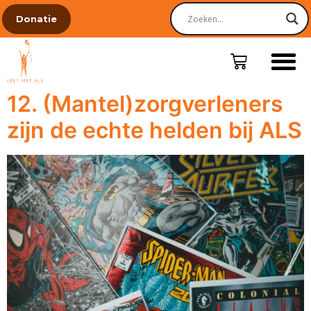
Donatie
12. (Mantel)zorgverleners
zijn de echte helden bij ALS